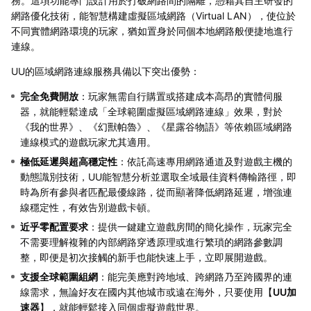
務。這項功能專門設計用於打破網路間的隔離，憑藉其自主研發的
網路優化技術，能智慧構建虛擬區域網路（Virtual LAN），使位於
不同實體網路環境的玩家，猶如置身於同個本地網路般便捷地進行
連線。
UU的區域網路連線服務具備以下突出優勢：
完全免費開放
：玩家無需自行購置或搭建成本高昂的實體伺服
器，就能輕鬆達成「全球範圍虛擬區域網路連線」效果，對於
《我的世界》、《幻獸帕魯》、《星露谷物語》等依賴區域網路
連線模式的遊戲玩家尤其適用。
極低延遲與超高穩定性
：依託高速專用網路通道及對遊戲主機的
動態識別技術，UU能智慧分析並選取全域最佳資料傳輸路徑，即
時為所有參與者匹配最優線路，從而顯著降低網路延遲，增強連
線穩定性，有效告別遊戲卡頓。
近乎零配置要求
：提供一鍵建立遊戲房間的簡化操作，玩家完全
不需要理解複雜的內部網路穿透原理或進行繁瑣的網路參數調
整，即便是初次接觸的新手也能快速上手，立即展開遊戲。
支援全球範圍組網
：能完美應對跨地域、跨網路乃至跨國界的連
線需求，無論好友在國内其他城市或遠在海外，只要使用【
UU加
速器
】，就能輕鬆接入同個虛擬遊戲世界。