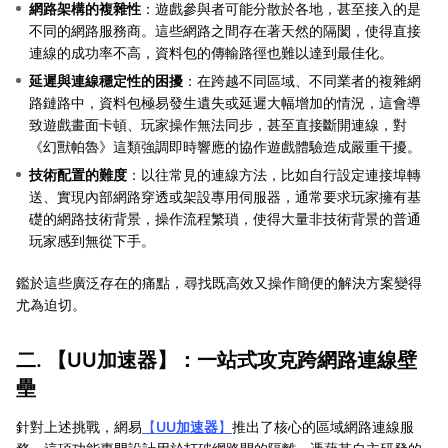
網路架構的複雜性
：遊戲參與者可能分散於各地，甚至接入的是
不同的網路服務商。這些網路之間存在著天然的隔閡，使得直接
連線的成功率不高，資料包的傳輸路徑也難以達到最佳化。
延遲與連線穩定性的困擾
：在跨越不同區域、不同業者的複雜網
路鏈路中，資料包極易發生遺失或延遲大幅增加的情況，這會導
致遊戲畫面卡頓、玩家操作無法同步，甚至直接斷開連線，對
《幻獸帕魯》這類強調即時響應的協作遊戲體驗造成嚴重干擾。
技術配置的難度
：以往常見的連線方法，比如自行設定連接埠轉
送、實現內部網路穿透或架設專用伺服器，通常要求玩家擁有基
礎的網路技術背景，操作流程繁瑣，使得大量非技術背景的普通
玩家感到無從下手。
鑑於這些廣泛存在的痛點，尋找既高效又操作簡便的解決方案變得
尤為迫切。
二. 【
UU加速器
】：一站式攻克跨網路連線壁
壘
針對上述挑戰，網易
【
UU加速器
】
推出了核心的區域網路連線服