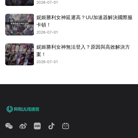
2026-07-01
妮姬勝利女神延遲高？UU加速器解決國際服
卡頓！
2026-07-01
妮姬勝利女神無法登入？原因與高效解決方
案！
2026-07-01