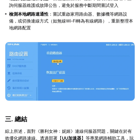
詢伺服器維護或故障公告，避免於服務中斷期間嘗試登入
檢測本地網路連通性
：嘗試重啟家用路由器、數據機等網路設
備，或切換連線方式（如無線Wi-Fi轉為有線網路），重新整理本
地網路配置
三. 總結
綜上所述，面對《勝利女神：妮姬》連線伺服器問題，關鍵在於有
效優化網路連線。透過部署【
UU加速器
】等專業網路輔助工具，玩