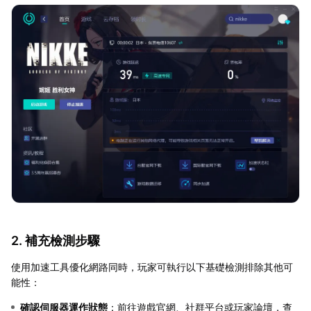
2. 補充檢測步驟
使用加速工具優化網路同時，玩家可執行以下基礎檢測排除其他可
能性：
確認伺服器運作狀態
：前往遊戲官網、社群平台或玩家論壇，查