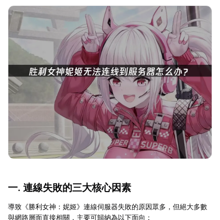
一. 連線失敗的三大核心因素
導致《勝利女神：妮姬》連線伺服器失敗的原因眾多，但絕大多數
與網路層面直接相關，主要可歸納為以下面向：