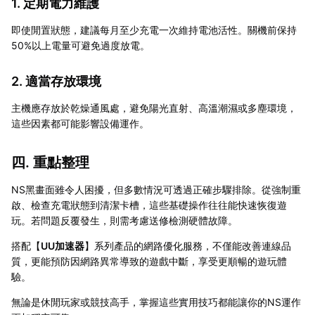
1. 定期電力維護
即使閒置狀態，建議每月至少充電一次維持電池活性。關機前保持
50%以上電量可避免過度放電。
2. 適當存放環境
主機應存放於乾燥通風處，避免陽光直射、高溫潮濕或多塵環境，
這些因素都可能影響設備運作。
四. 重點整理
NS黑畫面雖令人困擾，但多數情況可透過正確步驟排除。從強制重
啟、檢查充電狀態到清潔卡槽，這些基礎操作往往能快速恢復遊
玩。若問題反覆發生，則需考慮送修檢測硬體故障。
搭配【
UU加速器
】系列產品的網路優化服務，不僅能改善連線品
質，更能預防因網路異常導致的遊戲中斷，享受更順暢的遊玩體
驗。
無論是休閒玩家或競技高手，掌握這些實用技巧都能讓你的NS運作