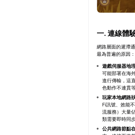
一. 連線
網路層面的遲滯
最為普遍的原因
遊戲伺服器地
可能部署在海
進行傳輸，這直
色動作不連貫
玩家本地網路
Fi訊號、效能
流服務）大量
類需要即時同
公共網路節點