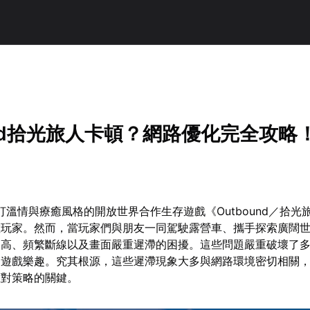
und拾光旅人卡頓？網路優化完全攻略
主打溫情與療癒風格的開放世界合作生存遊戲《Outbound／拾光
數玩家。然而，當玩家們與朋友一同駕駛露營車、攜手探索廣闊
過高、頻繁斷線以及畫面嚴重遲滯的困擾。這些問題嚴重破壞了
的遊戲樂趣。究其根源，這些遲滯現象大多與網路環境密切相關
應對策略的關鍵。