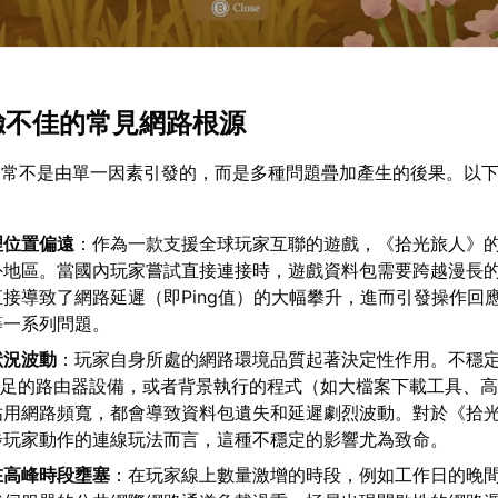
體驗不佳的常見網路根源
通常不是由單一因素引發的，而是多種問題疊加產生的後果。以
：
理位置偏遠
：作為一款支援全球玩家互聯的遊戲，《拾光旅人》
外地區。當國內玩家嘗試直接連接時，遊戲資料包需要跨越漫長
接導致了網路延遲（即Ping值）的大幅攀升，進而引發操作回
等一系列問題。
狀況波動
：玩家自身所處的網路環境品質起著決定性作用。不穩定
不足的路由器設備，或者背景執行的程式（如大檔案下載工具、
佔用網路頻寬，都會導致資料包遺失和延遲劇烈波動。對於《拾
步玩家動作的連線玩法而言，這種不穩定的影響尤為致命。
在高峰時段壅塞
：在玩家線上數量激增的時段，例如工作日的晚