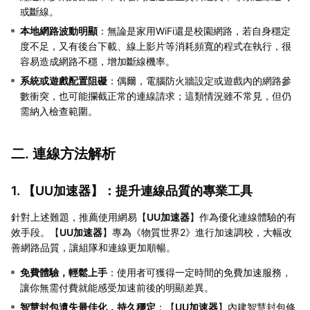
或斷線。
本地網路波動明顯
：無論是家用WiFi還是校園網路，若自身穩定
度不足，又有後台下載、線上影片等消耗頻寬的程式在執行，很
容易造成網路不穩，增加斷線機率。
系統或遊戲配置阻礙
：偶爾，電腦防火牆設定或遊戲內的網路參
數衝突，也可能攔截正常的連線請求；這類情況雖不常見，但仍
需納入檢查範圍。
二. 連線方法解析
1. 【
UU加速器
】：提升連線品質的專業工具
針對上述難題，推薦使用網易【
UU加速器
】作為優化連線體驗的有
效手段。【
UU加速器
】專為《物質世界2》進行加速調校，大幅改
善網路品質，讓組隊和連線更加順暢。
免費體驗，輕鬆上手
：使用者可獲得一定時間的免費加速服務，
讓你無需付費就能感受加速前後的明顯差異。
智慧封包遺失最佳化，持久穩定
：【
UU加速器
】內建智慧封包修