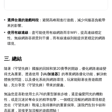
選擇合適的遊戲時段
：避開高峰期進行遊戲，減少伺服器負載帶
來的影響。
使用有線連線
：盡可能使用有線網路而非WiFi，提高連線穩定
性。無線網路容易受到干擾，而有線連線則能提供更穩定的網路
環境。
三. 總結
隨著《守望先鋒》國服的回歸和第20賽季的開啟，優化網路連線變
得尤為重要。透過使用【
UU加速器
】的專業網路優化功能，解決軟
體衝突問題，以及優化系統與網路環境，玩家能顯著改善遊戲體
驗，充分享受《守望先鋒》帶來的樂趣。
無論您是喜歡使用士兵76的重型脈衝步槍，還是偏愛閃光的機動
性，或是沉迷於奪命女的精準狙擊，一個穩定流暢的網路環境都是
您在《守望先鋒》戰場上取得勝利的重要保障。讓我們告別卡頓和
高延遲，迎接更加流暢的遊戲體驗！