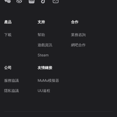
產品
支持
合作
下載
幫助
業務咨詢
遊戲資訊
網吧合作
Steam
公司
友情鏈接
服務協議
MuMu模擬器
隱私協議
UU遠程