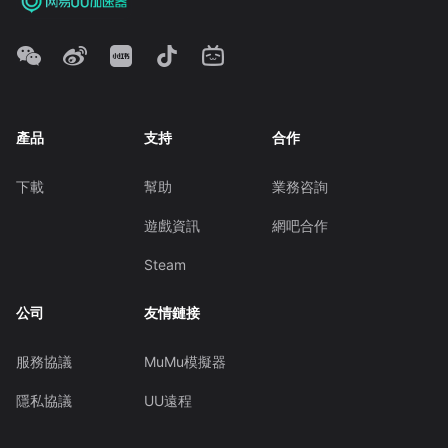
產品
支持
合作
下載
幫助
業務咨詢
遊戲資訊
網吧合作
Steam
公司
友情鏈接
服務協議
MuMu模擬器
隱私協議
UU遠程