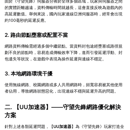
由於《守望先鋒》伺服器分佈於全球多個區域，玩家與伺服器之間
的實體距離越遠，資料傳輸時間就越長，這會直接反映為遊戲內的
高延遲數值。舉例來說，國内玩家連線亞洲伺服器時，經常會出現
約100毫秒的延遲反應。
2. 路由節點壅塞或配置不當
網路資料傳輸需經過多個中繼節點。當資料封包途經壅塞或路徑規
劃不良的節點時，容易造成傳輸效率下降，進而引發延遲浮動、封
包遺失等狀況，在遊戲中表現為操作延遲與連線不穩定。
3. 本地網路環境干擾
使用無線網路、校園網路或多人共用網路時，頻寬容易被其他使用
者佔用，導致網路狀態惡化，出現連線不穩與延遲升高的問題。
二. 【
UU加速器
】——守望先鋒網路優化解決
方案
針對上述各類延遲問題，【
UU加速器
】為《守望先鋒》玩家打造全