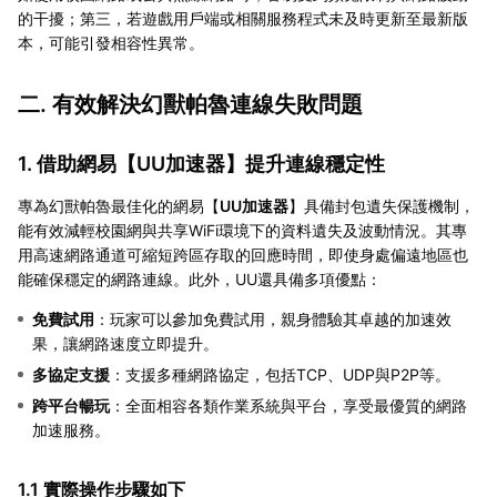
的干擾；第三，若遊戲用戶端或相關服務程式未及時更新至最新版
本，可能引發相容性異常。
二. 有效解決幻獸帕魯連線失敗問題
1. 借助網易【
UU加速器
】提升連線穩定性
專為幻獸帕魯最佳化的網易【
UU加速器
】具備封包遺失保護機制，
能有效減輕校園網與共享WiFi環境下的資料遺失及波動情況。其專
用高速網路通道可縮短跨區存取的回應時間，即使身處偏遠地區也
能確保穩定的網路連線。此外，UU還具備多項優點：
免費試用
：玩家可以參加免費試用，親身體驗其卓越的加速效
果，讓網路速度立即提升。
多協定支援
：支援多種網路協定，包括TCP、UDP與P2P等。
跨平台暢玩
：全面相容各類作業系統與平台，享受最優質的網路
加速服務。
1.1 實際操作步驟如下