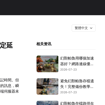
繁體中文
搞定延
相关资讯
幻獸帕魯用哪個加速
器好？網路連線優化
這樣搞定！
2026-07-23
忘記時間。但
避免幻獸帕魯存檔遺
」的訊息，瞬
失！完整備份教學指
遠端伺服器未
南！
2026-07-23
幻獸帕魯存檔路徑在