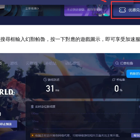
器搜尋框輸入幻獸帕魯，按一下對應的遊戲圖示，即可享受加速