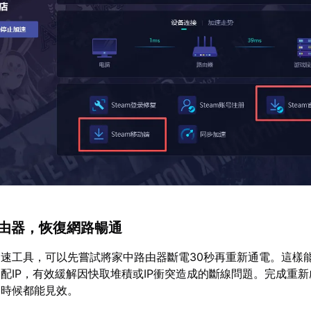
路由器，恢復網路暢通
速工具，可以先嘗試將家中路由器斷電30秒再重新通電。這樣
配IP，有效緩解因快取堆積或IP衝突造成的斷線問題。完成重
多時候都能見效。