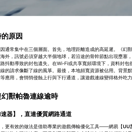
時的原因
原因通常集中在三個層面。首先，地理距離造成的高延遲。《幻
在海外，訊號必須穿越大半個地球，若沿途的骨幹節點出現壅塞
路抖動導致的封包遺失。在Wi‑Fi或共享寬頻環境下，資料封包
連線的請求像斷了線的風箏。最後，本地頻寬資源被佔用。背景
載等應用，會悄悄侵蝕上行與下行通道，讓遊戲連線變得格外吃
修復幻獸帕魯連線逾時
加速器
】，直連優質網路通道
題，更有效的做法是借助專業的遊戲傳輸優化工具——網易【
UU