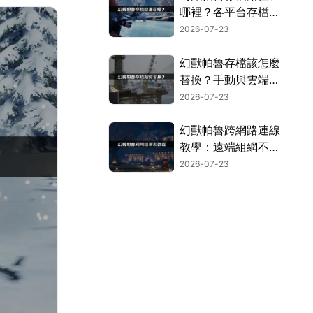
哪裡？各平台存檔位
置搜尋指南！
2026-07-23
幻獸帕魯存檔該怎麼
替換？手動與雲端存
檔兩種方案！
2026-07-23
幻獸帕魯跨網路連線
教學：遠端組網不再
卡頓的實用指南！
2026-07-23