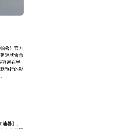
獸帕魯》官方
，延遲就會急
很容易在半
默默執行的影
力。
加速器
】。