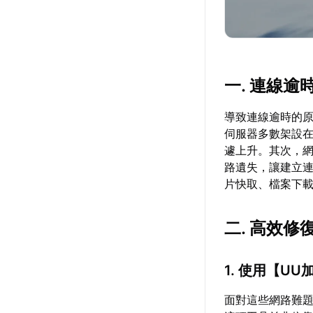
一. 連線逾
導致連線逾時的
伺服器多數架設
遽上升。其次，網
路遺失，讓建立
片快取、檔案下
二. 高效
1. 使用【
UU
面對這些網路難