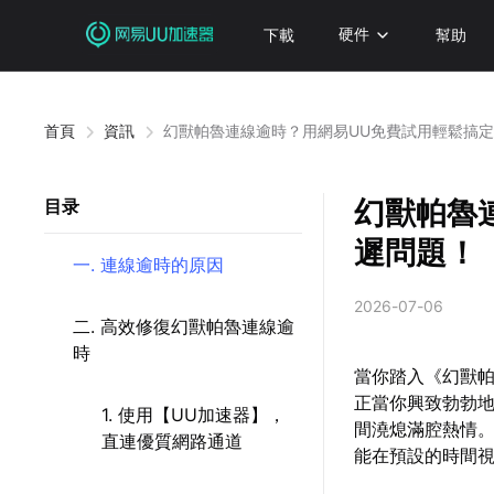
下載
硬件
幫助
首頁
資訊
幻獸帕魯連線逾時？用網易UU免費試用輕鬆搞
幻獸帕魯
目录
遲問題！
一. 連線逾時的原因
2026-07-06
二. 高效修復幻獸帕魯連線逾
時
當你踏入《幻獸
正當你興致勃勃
1. 使用【UU加速器】，
間澆熄滿腔熱情
直連優質網路通道
能在預設的時間