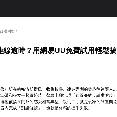
定延遲問題！
連線逾時？用網易UU免費試用輕鬆
帕魯》所在的帕洛斯群島，收集帕魯、建造家園的樂趣往往讓人
地準備和好友一起冒險時，螢幕上卻出現「連線失敗，請求逾時
。這種被擋在門外的感受相當典型，說到底，就是玩家的裝置與
視窗內完成「對話確認」，也就是俗稱的握手失敗。