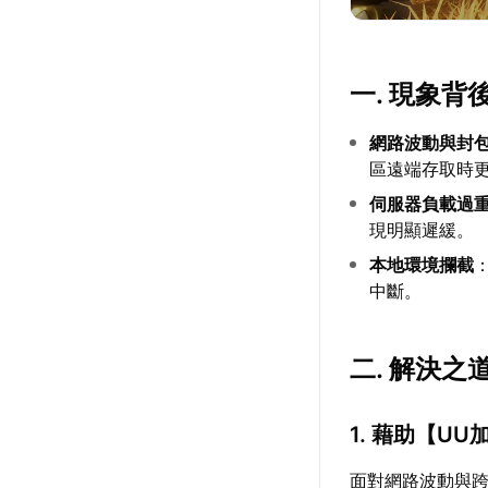
一. 現象
網路波動與封
區遠端存取時
伺服器負載過
現明顯遲緩。
本地環境攔截
中斷。
二. 解決之
1. 藉助【
UU
面對網路波動與