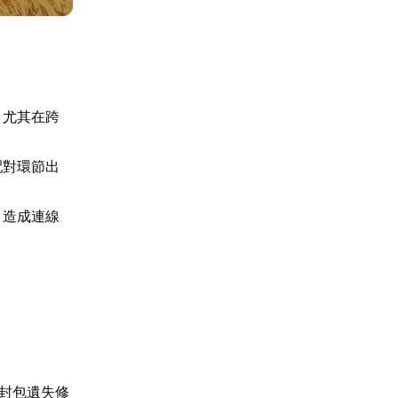
，尤其在跨
配對環節出
，造成連線
封包遺失修