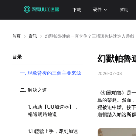
下載
硬件
幫助
首頁
資訊
幻獸帕魯連線一直卡住？三招讓你快速進入遊戲
幻獸帕魯
目录
一. 現象背後的三個主要來源
2026-07-08
二. 解決之道
《幻獸帕魯》是
島的樂趣。然而
1. 藉助【UU加速器】，
程被迫中斷。接
暢通網路通道
順暢踏入帕洛斯
1.1 輕鬆上手，即刻加速