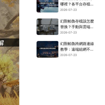
哪裡？各平台存檔位
置搜尋指南！
2026-07-23
幻獸帕魯存檔該怎麼
替換？手動與雲端存
檔兩種方案！
2026-07-23
幻獸帕魯跨網路連線
教學：遠端組網不再
卡頓的實用指南！
2026-07-23