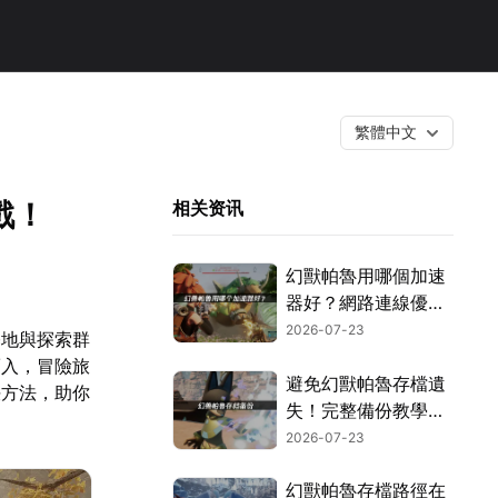
繁體中文
戲！
相关资讯
幻獸帕魯用哪個加速
器好？網路連線優化
這樣搞定！
2026-07-23
基地與探索群
而入，冒險旅
避免幻獸帕魯存檔遺
決方法，助你
失！完整備份教學指
南！
2026-07-23
幻獸帕魯存檔路徑在