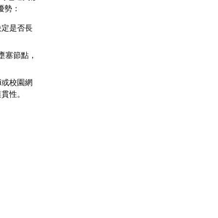
優勢：
決定是否長
壅塞節點，
i或校園網
連貫性。