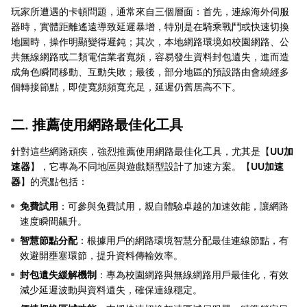
玩家所遭遇的卡頓問題，通常來自三個層面：首先，連線海外伺服
器時，實體距離遙遠導致延遲暴增，特別是在騎乘戰鬥或快速切換
地圖時，操作明顯變得遲鈍；其次，本地網路環境如校園網路、公
共無線網路或二類電信業者寬頻，容易發生資料封包遺失，進而造
成角色瞬間移動、互動失敗；最後，部分地區的預設路由會繞經多
個轉接節點，即使寬頻頻寬充足，延遲仍舊居高不下。
二. 推薦使用網路最佳化工具
針對這些網路頑疾，強烈推薦使用網路最佳化工具，尤其是【
UU加
速器
】，它專為不同地區與遊戲類型設計了加速方案。【
UU加速
器
】的亮點包括：
免費試用
：可參與免費試用，親自體驗卓越的加速效能，讓網路
速度瞬間飆升。
智慧節點分配
：根據用戶的網路環境智慧分配最佳連線節點，有
效避開壅塞環節，提升資料傳輸效率。
封包遺失緩解機制
：專為校園網路與無線網路用戶最佳化，有效
減少延遲波動與資料遺失，確保連線穩定。