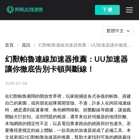
下 载
繁體中文
首頁
資訊
幻獸帕魯連線加速器推薦：UU加速器讓你徹底告
別卡頓與斷線！
幻獸帕魯連線加速器推薦：UU加速器
讓你徹底告別卡頓與斷線！
2026-07-08
在幻獸帕魯廣闊的開放世界裡，玩家能捕捉各式各樣的帕魯、搭建
自己的家園，或與朋友組隊展開冒險。不過，許多人在跨區域連線
時，總是遇到延遲暴增、角色瞬間移動、頻繁斷線等困擾，讓遊戲
體驗大打折扣。這些問題的根源，通常來自於伺服器的地理距離、
本地網路的穩定性不足，以及電信業者路由的繞路與封包遺失。若
要獲得更穩定的線上體驗，一款高效的加速器就成了必備工具。本
文就來探討幻獸帕魯加速器的推薦，幫助大家找到可靠的網路最佳