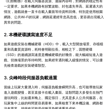
《幻獸帕魯》在載入伺服器資源、連線內容時，對網路的穩定性有
一定要求。如果本機網路有頻繁波動、封包遺失率高、延遲過大的
情況，遊戲就會一直卡在載入畫面等待資料回傳。特別是使用校園
網路、公共Wi-Fi的玩家，網路延遲經常忽高忽低，更容易出現載入
異常的問題。
2. 本機硬碟讀寫速度不足
如果遊戲安裝在機械硬碟（HDD）中，載入大型開放場景、存檔檔
案和高畫質資源時，耗時會明顯拉長。相較之下，固態硬碟
（SSD）的連續讀寫速度是機械硬碟的好幾倍，能大幅縮短進入遊
戲、切換場景的等待時間。如果經常遇到載入緩慢的情況，可以優
先檢查遊戲的安裝硬碟類型。
3. 尖峰時段伺服器負載過重
當線上玩家大量湧入時，伺服器負載會瞬間升高，也可能導致玩家
進入遊戲變慢，甚至直接卡在載入畫面。這類問題大多發生在熱門
遊玩時段，比如週末晚上、國定假日，尤其是多人公共伺服器，在
玩家集中上線的時間更容易塞車。如果檢查下來本機設備、網路都
沒有異常，就很有可能是伺服器負載過重造成的。