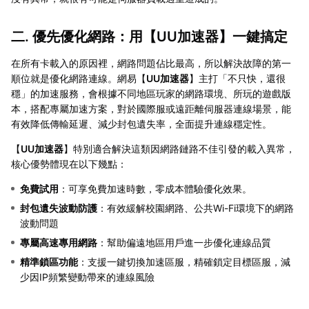
二. 優先優化網路：用【
UU加速器
】一鍵搞定
在所有卡載入的原因裡，網路問題佔比最高，所以解決故障的第一
順位就是優化網路連線。網易【
UU加速器
】主打「不只快，還很
穩」的加速服務，會根據不同地區玩家的網路環境、所玩的遊戲版
本，搭配專屬加速方案，對於國際服或遠距離伺服器連線場景，能
有效降低傳輸延遲、減少封包遺失率，全面提升連線穩定性。
【
UU加速器
】特別適合解決這類因網路鏈路不佳引發的載入異常，
核心優勢體現在以下幾點：
免費試用
：可享免費加速時數，零成本體驗優化效果。
封包遺失波動防護
：有效緩解校園網路、公共Wi-Fi環境下的網路
波動問題
專屬高速專用網路
：幫助偏遠地區用戶進一步優化連線品質
精準鎖區功能
：支援一鍵切換加速區服，精確鎖定目標區服，減
少因IP頻繁變動帶來的連線風險