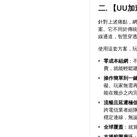
二. 【
UU加
針對上述痛點，
案。它不同於傳
線通道，智慧穿
使用這套方案，
零成本組網
：
費，就能輕鬆
操作簡單到一
礙。玩家無需
能在幾步之內
流暢且延遲極
跨電信業者組
穩定連線，無
全球覆蓋
：就
支援範圍廣泛