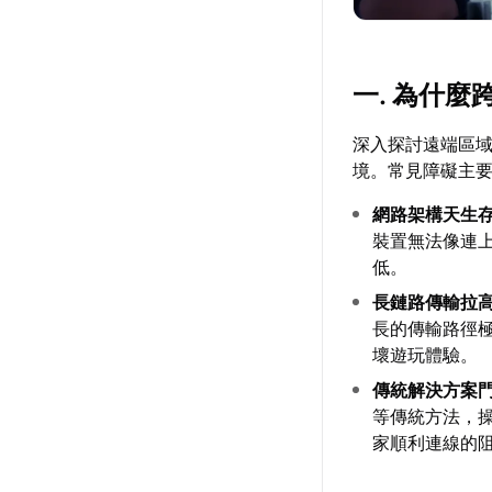
一. 為什
深入探討遠端區
境。常見障礙主
網路架構天生
裝置無法像連
低。
長鏈路傳輸拉
長的傳輸路徑
壞遊玩體驗。
傳統解決方案
等傳統方法，
家順利連線的