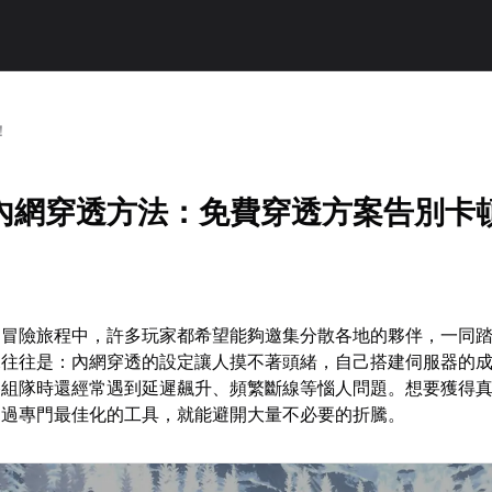
！
內網穿透方法：免費穿透方案告別卡
的冒險旅程中，許多玩家都希望能夠邀集分散各地的夥伴，一同
況往往是：內網穿透的設定讓人摸不著頭緒，自己搭建伺服器的
路組隊時還經常遇到延遲飆升、頻繁斷線等惱人問題。想要獲得
透過專門最佳化的工具，就能避開大量不必要的折騰。