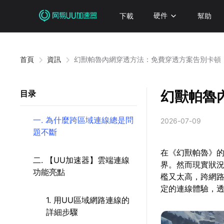
下載
硬件
幫助
首頁
資訊
幻獸帕魯內網穿透方法：免費穿透方案告別卡頓
幻獸帕魯
目录
一. 為什麼跨區域連線總是問
2026-07-09
題不斷
在《幻獸帕魯》
二. 【UU加速器】雲端連線
界。然而現實狀
功能亮點
檻又太高，跨網
定的連線體驗，
1. 用UU區域網路連線的
詳細步驟