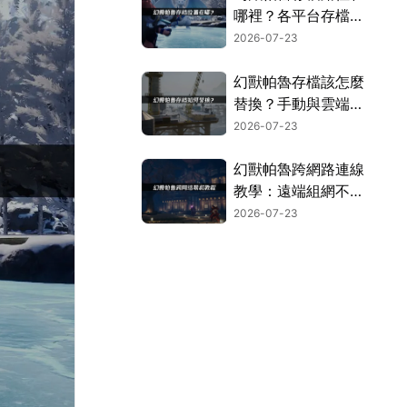
哪裡？各平台存檔位
置搜尋指南！
2026-07-23
幻獸帕魯存檔該怎麼
替換？手動與雲端存
檔兩種方案！
2026-07-23
幻獸帕魯跨網路連線
教學：遠端組網不再
卡頓的實用指南！
2026-07-23