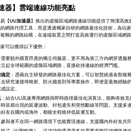
速器
】雲端連線功能亮點
網易【
UU加速器
】推出的虛擬區域網路連線功能提供了簡潔高效
統的網路代理工具，而是透過獨家自研的網路最佳化技術，為玩
透複雜的網路結構，在遠端裝置之間打造高效運行的虛擬區域網
玩家可以獲得以下優勢：
不需要額外購置昂貴的獨立伺服器，更不用為第三方內網穿透服
建立起全球範圍的虛擬區域網路，直接砍掉連線的經濟門檻。
鍵搞定
：憑藉自主研發的網路最佳化方案，可以智慧繞過各類複
再去研究連接埠映射、防火牆規則等專業操作，即便是毫無經驗
完成設定。
低
：結合UU高速專用網路與即時路徑最佳化演算法，能夠有效克
隊時容易出現的延遲波動、封包遺失和突然斷線等問題。支援多達
論好友在國內或海外，都能全程維持低延遲互動。
算參與者不在同一網路環境下也能實現連線，支援國內外好友共
：除了《幻獸帕魯》，這項功能還適用多款需要虛擬區域網路連