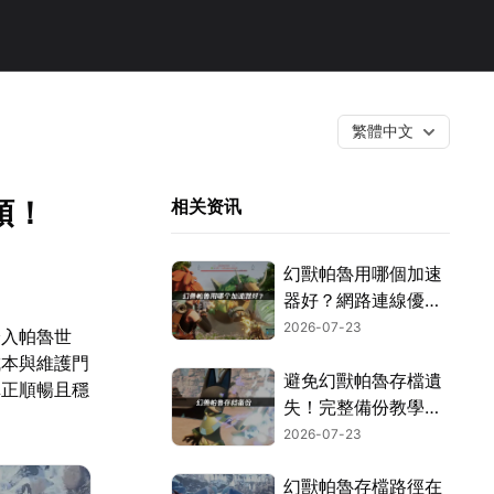
繁體中文
頓！
相关资讯
幻獸帕魯用哪個加速
器好？網路連線優化
這樣搞定！
2026-07-23
踏入帕魯世
成本與維護門
避免幻獸帕魯存檔遺
真正順暢且穩
失！完整備份教學指
南！
2026-07-23
幻獸帕魯存檔路徑在