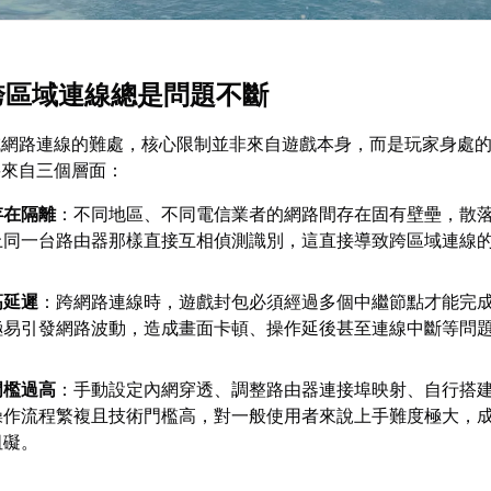
麼跨區域連線總是問題不斷
域網路連線的難處，核心限制並非來自遊戲本身，而是玩家身處
要來自三個層面：
存在隔離
：不同地區、不同電信業者的網路間存在固有壁壘，散
上同一台路由器那樣直接互相偵測識別，這直接導致跨區域連線
高延遲
：跨網路連線時，遊戲封包必須經過多個中繼節點才能完
極易引發網路波動，造成畫面卡頓、操作延後甚至連線中斷等問
門檻過高
：手動設定內網穿透、調整路由器連接埠映射、自行搭
操作流程繁複且技術門檻高，對一般使用者來說上手難度極大，
阻礙。