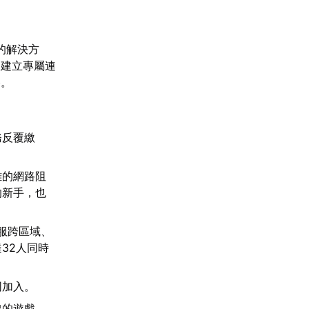
的解決方
家建立專屬連
路。
務反覆繳
雜的網路阻
的新手，也
服跨區域、
32人同時
同加入。
線的遊戲。