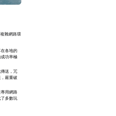
的複雜網路環
落在各地的
的成功率極
成傳送，冗
題，嚴重破
建專用網路
成了多數玩