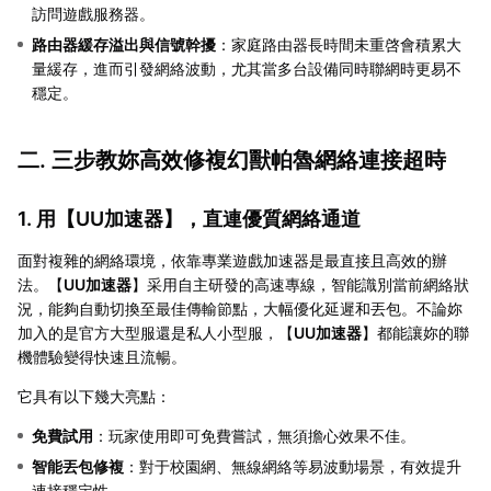
訪問遊戲服務器。
路由器緩存溢出與信號幹擾
：家庭路由器長時間未重啓會積累大
量緩存，進而引發網絡波動，尤其當多台設備同時聯網時更易不
穩定。
二. 三步教妳高效修複幻獸帕魯網絡連接超時
1. 用【
UU加速器
】，直連優質網絡通道
面對複雜的網絡環境，依靠專業遊戲加速器是最直接且高效的辦
法。【
UU加速器
】采用自主研發的高速專線，智能識別當前網絡狀
況，能夠自動切換至最佳傳輸節點，大幅優化延遲和丟包。不論妳
加入的是官方大型服還是私人小型服，【
UU加速器
】都能讓妳的聯
機體驗變得快速且流暢。
它具有以下幾大亮點：
免費試用
：玩家使用即可免費嘗試，無須擔心效果不佳。
智能丟包修複
：對于校園網、無線網絡等易波動場景，有效提升
連接穩定性。