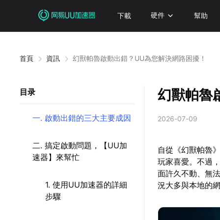
下載
硬件
幫助
首頁
資訊
幻獸帕魯啟動出錯？UU為您解決網路困擾！
幻獸帕魯
目录
一. 啟動出錯的三大主要成因
2026-07-09
二. 搞定啟動問題，【UU加
自從《幻獸帕魯
速器】來幫忙
玩家喜愛。不過，
面許久不動、無
1. 使用UU加速器的詳細
況大多與本地的
步驟