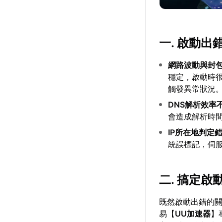
一. 啟動
網路波動與封
穩定，啟動時
觸發異常狀況
DNS解析效率
會造成解析時
IP所在地判定
統誤標記，伺
二. 搞定啟
既然啟動出錯的
易【
UU加速器
】