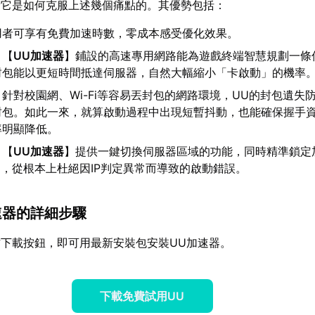
看它是如何克服上述幾個痛點的。其優勢包括：
用者可享有免費加速時數，零成本感受優化效果。
：【
UU加速器
】鋪設的高速專用網路能為遊戲終端智慧規劃一條
封包能以更短時間抵達伺服器，自然大幅縮小「卡啟動」的機率
：針對校園網、Wi-Fi等容易丟封包的網路環境，UU的封包遺失
封包。如此一來，就算啟動過程中出現短暫抖動，也能確保握手
率明顯降低。
：【
UU加速器
】提供一鍵切換伺服器區域的功能，同時精準鎖定
動，從根本上杜絕因IP判定異常而導致的啟動錯誤。
加速器的詳細步驟
下載按鈕，即可用最新安裝包安裝UU加速器。
下載免費試用UU