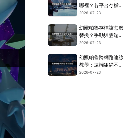
哪裡？各平台存檔位
置搜尋指南！
2026-07-23
幻獸帕魯存檔該怎麼
替換？手動與雲端存
檔兩種方案！
2026-07-23
幻獸帕魯跨網路連線
教學：遠端組網不再
卡頓的實用指南！
2026-07-23