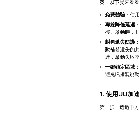
案，以下就來看
免費體驗
：使
專線降低延遲
徑。啟動時，
封包遺失防護
動補發遺失的
達，啟動失敗
一鍵鎖定區域
避免IP頻繁跳
1. 使用UU
第一步：透過下方