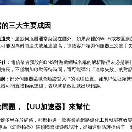
出錯的三大主要成因
包遺失
：遊戲伺服器通常架設在國外。如果家裡的Wi-Fi或校園
很可能因為封包遺失或延遲過高，導致客戶端與伺服器三次握手
。
不佳
：電信業者預設的DNS對遊戲網域名稱的解析路徑未必是最
間拉長，不僅增加啟動等待時間，還可能彈出「連線失敗」的對
錯誤
：部分伺服器區域會驗證登入IP的地理位置。如果IP位址頻
服器可能直接拒絕連線，表現就是啟動就出現錯誤。
動問題，【
UU加速器
】來幫忙
關鍵多半在於網路，那麼挑選一款專業的網路優化工具就能有效
專為《幻獸帕魯》這類國際版遊戲設計，從加速到防護提供了一