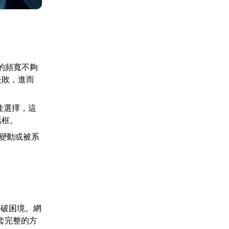
網的頻寬不夠
失敗，進而
佳選擇，這
話框。
繁變動或被系
突破困境。網
套完整的方