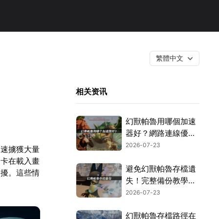
繁體中文
相关资讯
幻獸帕魯用哪個加速
器好？網路連線優化
這樣搞定！
2026-07-23
迅速擄獲大量
是卡在載入畫
避免幻獸帕魯存檔遺
困擾。這些情
失！完整備份教學指
南！
2026-07-23
幻獸帕魯存檔路徑在