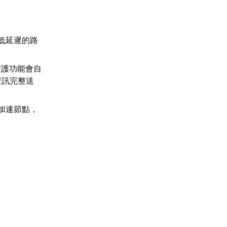
低延遲的路
。
防護功能會自
資訊完整送
加速節點，