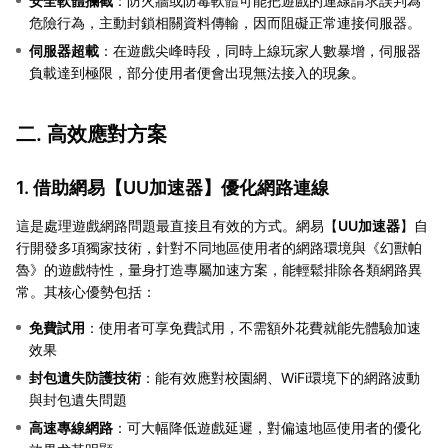
安全軟體攔截
：防火牆或防毒軟體可能把遊戲的連線請求誤判為
危險行為，主動封鎖相關資料傳輸，因而阻礙正常連接伺服器。
伺服器超載
：在遊戲尖峰時段，同時上線玩家人數暴增，伺服器
負載達到極限，部分使用者便會出現無法接入的現象。
二. 高效應對方案
1. 借助網易【
UU加速器
】優化網路連線
這是處理遊戲網路問題最直接且有效的方式。網易【
UU加速器
】自
行開發多項獨家技術，針對不同地區使用者的網路環境與《幻獸帕
魯》的遊戲特性，量身打造專屬加速方案，能輕鬆排除各類網路異
常。其核心優勢包括：
免費試用
：使用者可享免費試用，不需額外花費就能先體驗加速
效果
封包遺失防護技術
：能有效應對校園網、WiFi環境下的網路波動
與封包遺失問題
高速專線網路
：可大幅降低遊戲延遲，對偏遠地區使用者的優化