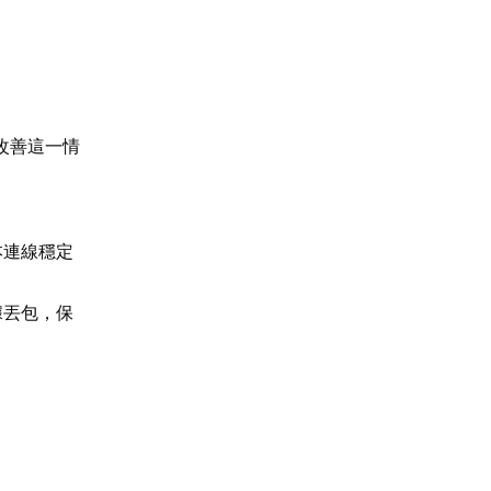
改善這一情
。
本連線穩定
據丟包，保