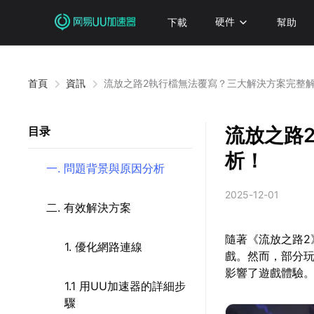
下載
硬件
幫助
首頁
資訊
流放之路2執行檔無法覆寫？三大解決方案完整
流放之路
目录
析！
一. 問題背景與原因分析
2025-12-01
二. 有效解決方案
隨著《流放之路
1. 優化網路連線
戲。然而，部分
影響了遊戲體驗
1.1 用UU加速器的詳細步
驟