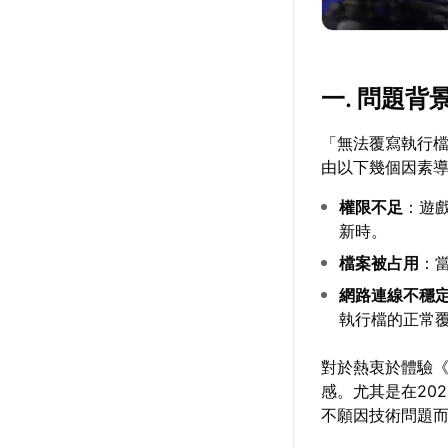
一. 問題背
「無法覆寫執行
由以下幾個因素
權限不足
：遊
新時。
檔案被占用
：
網路連線不穩
執行檔的正常
對於熱衷於體驗
感。尤其是在20
不願因技術問題