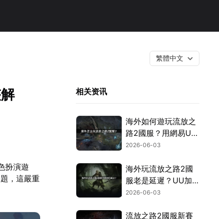
繁體中文
整解
相关资讯
海外如何遊玩流放之
路2國服？用網易UU
加速器一鍵搞定！
2026-06-03
色扮演遊
海外玩流放之路2國
問題，這嚴重
服老是延遲？UU加
速器一鍵搞定跨國網
2026-06-03
路問題！
流放之路2國服新賽