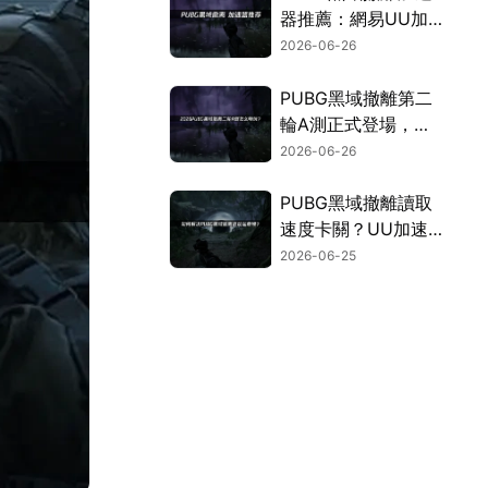
器推薦：網易UU加
速器確保網路穩定！
2026-06-26
PUBG黑域撤離第二
輪A測正式登場，同
步公開網路最佳化全
2026-06-26
攻略！
PUBG黑域撤離讀取
速度卡關？UU加速
器幫你順暢撤離！
2026-06-25