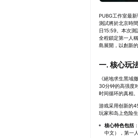
PUBG工作室最
測試將於北京時間12
日15:59。本
全程鎖定第一人稱
島展開，以創新的
一. 核心
《絕地求生黑域撤
30分钟的高强度
时间循环的真相
游戏采用创新的4
玩家和岛上危险
核心特色包括
中文），第一