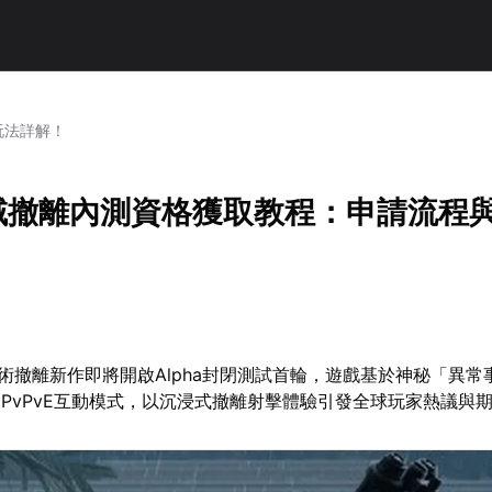
玩法詳解！
黑域撤離內測資格獲取教程：申請流程
戰術撤離新作即將開啟Alpha封閉測試首輪，遊戲基於神秘「異常
PvPvE互動模式，以沉浸式撤離射擊體驗引發全球玩家熱議與