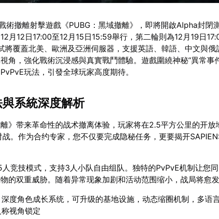
新戰術撤離射擊遊戲《PUBG：黑域撤離》，即將開啟Alpha封閉
月12日17:00至12月15日15:59舉行，第二輪則為12月19日17:0
次測試將覆蓋北美、歐洲及亞洲伺服器，支援英語、韓語、中文與俄
視角，強化戰術沉浸感與真實戰鬥體驗。遊戲圍繞神秘“異常事件
PvPvE玩法，引發全球玩家高度期待。
玩法與系統深度解析
離》带来革命性的战术撤离体验，玩家将在2.5平方公里的开放
对战。作为合约专家，您不仅要完成隐秘任务，更要揭开SAPIEN
。
5人竞技模式，支持3人小队自由组队。独特的PvPvE机制让您
生物的双重威胁。随着异常现象加剧和活动范围缩小，战局将愈
：深度角色成长系统，可升级的基地设施，动态缩圈机制，多语
人称视角锁定