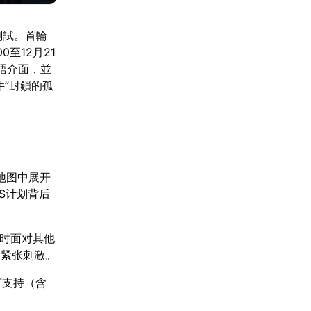
測試。首輪
0至12月21
語介面，並
”封鎖的孤
地图中展开
S计划背后
同时面对其他
发紧张刺激。
言支持（含