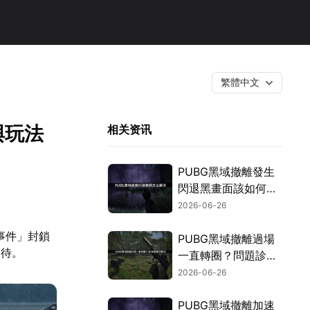
繁體中文
與玩法
相关资讯
PUBG黑域撤離發生
閃退黑畫面該如何處
理？最新實用修復方
2026-06-26
法總整理！
事件」封鎖
PUBG黑域撤離過場
期待。
一直轉圈？問題診斷
與高效率解決攻略！
2026-06-26
PUBG黑域撤離加速