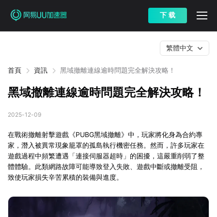
下 载
繁體中文
首頁
資訊
黑域撤離連線逾時問題完全解決攻略！
黑域撤離連線逾時問題完全解決攻略！
2025-12-09
在戰術撤離射擊遊戲《PUBG黑域撤離》中，玩家將化身為合約專
家，潛入被異常現象籠罩的孤島執行機密任務。然而，許多玩家在
遊戲過程中頻繁遭遇「連接伺服器超時」的困擾，這嚴重削弱了整
體體驗。此類網路故障可能導致登入失敗、遊戲中斷或撤離受阻，
致使玩家損失辛苦累積的裝備與進度。