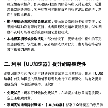
穩定性要求極高。如果連接到國際伺服器時出現封包遺失、延遲
過高或網路波動，客戶端在同步關鍵資料時很容易出錯崩潰，進
而引發閃退現象。
顯卡驅動過舊或渲染負擔過重
：畫面渲染依賴顯卡效能支撐，如
果顯卡驅動沒有即時更新，或者圖形設定超出硬體負荷，GPU回
應不及時可能導致系統強制關閉遊戲程式。
本地檔案損毀或快取混亂
：部分情況下，更新過程中產生的不完
整遊戲檔案、快取衝突，或者相關依賴庫缺失，也可能在特定場
景下觸發閃退問題。
二. 利用【
UU加速器
】提升網路穩定性
多數因網路引起的閃退可以透過專業加速工具來解決。網易【
UU加
速器
】針對跨國服的戰術射擊類遊戲進行了底層優化，能有效提升
連線品質，降低斷線機率。優勢如下：
免費試用
：玩家可以體驗免費試用，在確認加速效果滿意後再決
定是否繼續付費。
專屬高速通道降低延遲
：【
UU加速器
】部署了全球覆蓋的專用傳