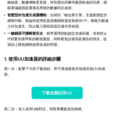
輸線路，數據傳輸更直接，特別適合距離伺服器較遠的玩家，能
顯著減緩因延遲過高導致的數據同步崩潰。
智慧型封包遺失保護機制
：自研的「帕拉斯引擎」支援動態監控
網路抖動，無論你使用的是校園網路還是家庭Wi-Fi，都能大幅減
少封包遺失，防止載入階段因資訊遺失而崩潰。
一鍵鎖區守護帳號安全
：精準選擇節點鎖定加速區服，有效防止
IP頻繁切換帶來的帳號風險，同時避免誤連高延遲區的情況，從
源頭上降低網路故障造成的閃退。
1. 使用UU加速器的詳細步驟
第一步：點擊下方的下載按鈕，即可透過最新安裝檔安裝UU加速
器。
下載免費試用UU
第二步：加入並與U妹對話，領取專屬會員兌換碼。