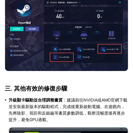
三. 其他有效的修復步驟
升級顯卡驅動並合理調整畫質
：建議前往NVIDIA或AMD官網下載
並安裝最新版本的驅動程式，完成後重新啟動電腦。在遊戲內，
先將陰影、視距和反鋸齒等畫質參數調低，觀察流暢度後再逐步
提升，避免GPU過載。