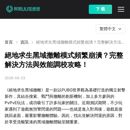
下 载
繁體中文
首頁
資訊
絕地求生黑域撤離模式頻繁崩潰？完整解決方法與
效能調校攻略！
絕地求生黑域撤離模式頻繁崩潰？完整
解決方法與效能調校攻略！
2026-06-23
《絕地求生黑域撤離》是一款以PUBG世界觀為基礎打造的獨立射擊
新作，其結合搜索、戰鬥與撤離的創新機制，加上多方參與的
PvPvE玩法，成功吸引了許多玩家的關注。近期測試期間，不少玩
家遇到了遊戲無預警閃退的問題——也就是進入對局後，遊戲直接
跳回桌面，嚴重影響撤離體驗。因此，找出並解決閃退的原因，對
於享受流暢緊湊的黑域撤離體驗至關重要。