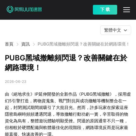
下 载
繁體中文
首頁
資訊
PUBG黑域撤離頻閃退？改善關鍵在於網路環境！
PUBG黑域撤離頻閃退？改善關鍵在於
網路環境！
2026-06-23
由《絕地求生》IP延伸開發的全新作品《PUBG黑域撤離》，採用虛
幻5引擎打造，將物資蒐集、戰鬥對抗與成功撤離等機制整合在一
起，封閉測試期間就吸引了大批目光。然而，許多玩家在探索這座
隱密島嶼時頻頻遭遇閃退，導致撤離行動功虧一簣，辛苦取得的物
資化為烏有，整體遊玩體驗明顯受挫。閃退的原因通常不只一種，
但相較於硬體配備與軟體最佳化的現階段，網路環境反而是玩家最
能直接、快速改善的一環。