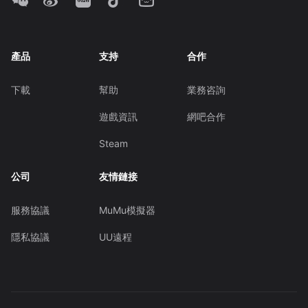
產品
支持
合作
下載
幫助
業務咨詢
遊戲資訊
網吧合作
Steam
公司
友情鏈接
服務協議
MuMu模擬器
隱私協議
UU遠程