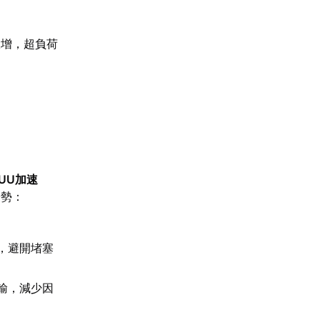
驟增，超負荷
UU加速
優勢：
。
，避開堵塞
輸，減少因