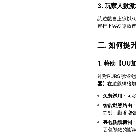
3. 玩家人數
該遊戲自上線以
運行下容易導致
二. 如何提
1. 藉助【
UU
針對PUBG黑域
器
】在遊戲網絡
免費試用
：可
智能動態路由
節點，顯著增
丟包防護機制
丟包導致的斷