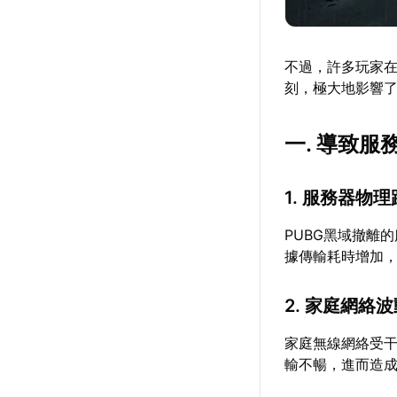
不過，許多玩家
刻，極大地影響
一. 導致
1. 服務器物
PUBG黑域撤離
據傳輸耗時增加
2. 家庭網絡
家庭無線網絡受干
輸不暢，進而造