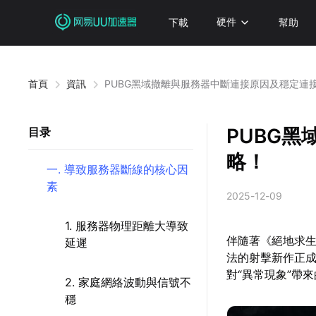
下載
硬件
幫助
首頁
資訊
PUBG黑域撤離與服務器中斷連接原因及穩定連
PUBG
目录
略！
一. 導致服務器斷線的核心因
素
2025-12-09
1. 服務器物理距離大導致
伴隨著《絕地求生：
延遲
法的射擊新作正成
對“異常現象”帶
2. 家庭網絡波動與信號不
穩