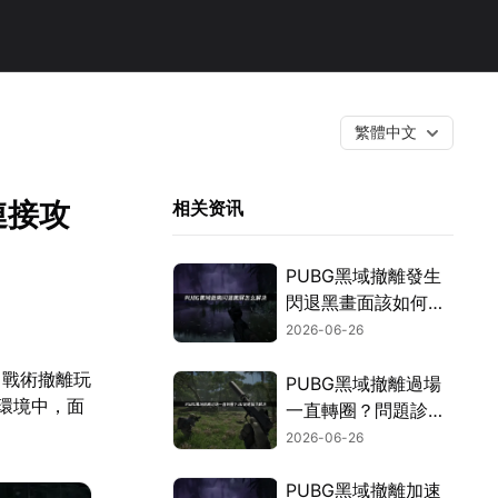
繁體中文
連接攻
相关资讯
PUBG黑域撤離發生
閃退黑畫面該如何處
理？最新實用修復方
2026-06-26
法總整理！
合了戰術撤離玩
PUBG黑域撤離過場
島環境中，面
一直轉圈？問題診斷
與高效率解決攻略！
2026-06-26
PUBG黑域撤離加速