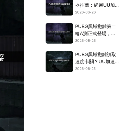
器推薦：網易UU加
速器確保網路穩定！
2026-06-26
PUBG黑域撤離第二
輪A測正式登場，同
步公開網路最佳化全
2026-06-26
攻略！
PUBG黑域撤離讀取
速度卡關？UU加速
器幫你順暢撤離！
2026-06-25