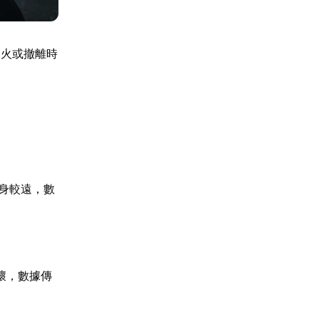
交火或撤離時
身較遠，數
壞，數據傳