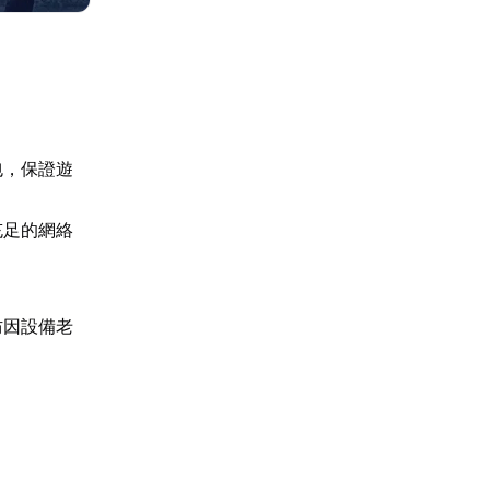
包，保證遊
充足的網絡
防因設備老