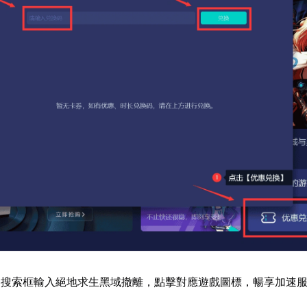
器搜索框輸入絕地求生黑域撤離，點擊對應遊戲圖標，暢享加速