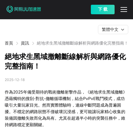
下 载
繁體中文
首頁
資訊
絕地求生黑域撤離斷線解析與網路優化完整指南！
絕地求生黑域撤離斷線解析與網路優化
完整指南！
2025-12-18
作為2025年備受期待的戰術撤離射擊作品，《絕地求生黑域撤離》
憑藉獨特的搜刮-對抗-撤離循環機制，結合PvPvE戰鬥模式，成功
吸引大量玩家目光。然而實際體驗時，連線中斷問題成為普遍困
擾。不穩定的網路狀態不僅破壞沉浸感，更可能讓玩家精心收集的
裝備因撤離失敗而化為烏有。尤其在超過半小時的突襲任務中，維
持網路穩定更顯關鍵。