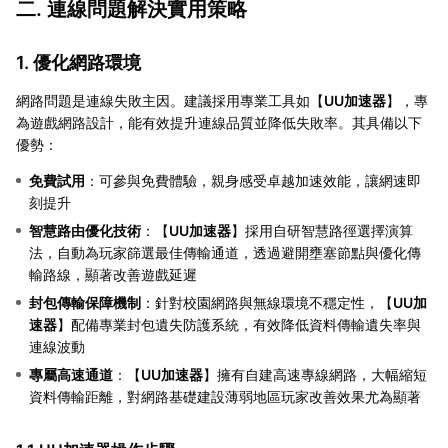
二. 連線問題解決實用策略
1. 優化網路環境
網路問題是連線失敗主因。建議採用專業工具如【
UU加速器
】，專
為遊戲網路設計，能有效提升連線品質並降低失敗率。其具備以下
優勢：
免費試用
：可參與免費體驗，親身感受卓越加速效能，讓網速即
刻提升
智慧路由優化技術
：【
UU加速器
】採用自研智慧路徑選擇演算
法，自動為玩家篩選最佳傳輸通道，透過避開壅塞節點與優化傳
輸路線，顯著改善遊戲延遲
封包傳輸保障機制
：針對校園網路與無線環境不穩定性，【
UU加
速器
】配備專業封包遺失防護系統，有效降低資料傳輸遺失率與
連線波動
專屬高速通道
：【
UU加速器
】擁有自建高速專線網路，大幅縮短
資料傳輸距離，對網路基礎建設薄弱地區玩家改善效果尤為顯著