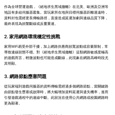
作為全球營運遊戲，《絕地求生黑域撤離》在北美、歐洲及亞洲等
地設有多組伺服器叢集。當玩家所在地與目標伺服器距離過遠時，
資料封包需經更長傳輸路徑，直接造成延遲加劇與連線品質下降，
最終表現為頻繁斷線或反覆重連。
2. 家用網路環境穩定性挑戰
家用WiFi易受外部干擾，加上網路供應商頻寬波動或容量限制，常
導致連線狀態不穩。對《絕地求生黑域撤離》這類網路敏感度極高
的遊戲而言，輕微波動也可能造成斷線，此現象在網路高峰時段尤
其明顯。
3. 網路節點壅塞問題
從玩家端到遊戲伺服器的資料傳輸需經過多個網路節點，當關鍵路
由節點發生壅塞或故障時，將大幅增加資料延遲與遺失機率，進而
引發遊戲過程中的連線中斷。此狀況在使用公共網路或校園網路時
更為顯著。