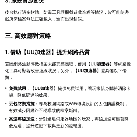
3. 系統資源衝突
後台執行過多軟體、防毒工具誤攔截遊戲進程等情況，皆可能使遊
戲所需檔案無法正確載入，進而出現錯誤。
三. 高效應對策略
1. 借助【
UU加速器
】提升網路品質
若因網路波動導致檔案未能完整獲取，使用【
UU加速器
】等網路優
化工具可顯著改善連線狀況，另外，【
UU加速器
】還具備以下優
勢：
免費試用
：【
UU加速器
】提供免費試用，讓玩家親身體驗消除卡
頓、降低延遲的效果。
丟包防禦措施
：專為校園網路或WiFi環境設計的丟包防護機制，
有效減少因網路不穩導致的檔案斷鏈。
高速專線加速
：針對遠離伺服器地區的玩家，專線加速可顯著降
低延遲，提升遊戲下載與更新的流暢度。