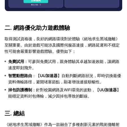
二. 網路優化助力遊戲體驗
取得測試資格後，良好的網路環境對於體驗《絕地求生黑域撤離》
至關重要。由於遊戲可能涉及國際伺服器連接，網路延遲和不穩定
性可能會嚴重影響遊戲體驗。優勢如下：
免費試用
：可參與免費試用，親身體驗其卓越加速效能，讓網路
速度即刻飛升。
智慧動態路由
：【
UU加速器
】自動判斷網路狀況，即時切換最優
資料傳輸路徑，避開堵塞節點，顯著增強連接順暢性。
掉包防護機制
：針對校園網路及WiFi環境的波動，【
UU加速器
】
能穩定資料封包傳輸，減少因掉包導致的斷線。
三. 總結
《絕地求生黑域撤離》作為一款融合了多種創新元素的戰術撤離射