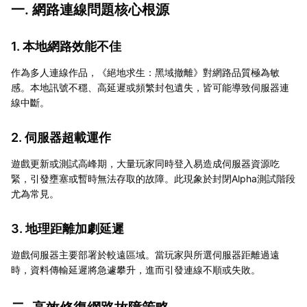
一. 網路連線問題核心根源
1. 本地網路效能不佳
作為多人連線作品，《絕地求生：黑域撤離》對網路品質極為敏
感。本地訊號不穩、高延遲或頻繁封包遺失，皆可能導致伺服器連
線中斷。
2. 伺服器超載運作
遊戲更新或測試高峰期，大量玩家同時登入易造成伺服器資源吃
緊，引發壅塞或暫時無法存取的故障。此現象於封閉Alpha測試階段
尤為常見。
3. 地理距離加劇延遲
遊戲伺服器主要部署於較遠區域。當玩家與所選伺服器距離過遠
時，資料傳輸延遲將急遽攀升，進而引發連線不順或失敗。