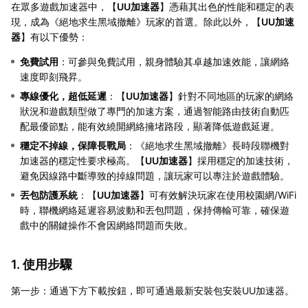
在眾多遊戲加速器中，【
UU加速器
】憑藉其出色的性能和穩定的表
現，成為《絕地求生黑域撤離》玩家的首選。除此以外，【
UU加速
器
】有以下優勢：
免費試用
：可參與免費試用，親身體驗其卓越加速效能，讓網絡
速度即刻飛昇。
專線優化，超低延遲
：【
UU加速器
】針對不同地區的玩家的網絡
狀況和遊戲類型做了專門的加速方案，通過智能路由技術自動匹
配最優節點，能有效繞開網絡擁堵路段，顯著降低遊戲延遲。
穩定不掉線，保障長戰局
：《絕地求生黑域撤離》長時段聯機對
加速器的穩定性要求極高。【
UU加速器
】採用穩定的加速技術，
避免因線路中斷導致的掉線問題，讓玩家可以專注於遊戲體驗。
丟包防護系統
：【
UU加速器
】可有效解決玩家在使用校園網/WiFi
時，聯機網絡延遲容易波動和丟包問題，保持傳輸可靠，確保遊
戲中的關鍵操作不會因網絡問題而失敗。
1. 使用步驟
第一步：通過下方下載按鈕，即可通過最新安裝包安裝UU加速器。