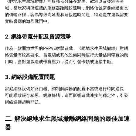
《絕地求生黑域撤離》的服務器分佈在北美、歐洲以及亞洲等區
域，當玩家與所連接的服務器距離較遠時，網絡信號需要經過更長
的傳輸路徑，容易導致高延遲和連接超時問題，特別是在遊戲需要
實時響應的激烈戰鬥中。
2. 網絡帶寬分配及資源競爭
作為一款開放世界的PvPvE射擊遊戲，《絕地求生黑域撤離》對網
絡質量有較高要求。當電腦或其他設備同時運行大量佔用帶寬的應
用時，會對遊戲造成帶寬壓力，從而引發卡頓或連接中斷。
3. 網絡設備配置問題
家庭網絡設備如路由器、調制解調器的配置不當或運行時間過長，
可能導致緩存積累、網絡擁堵，進而影響遊戲連接的穩定性，引發
網絡連接超時問題。
二. 解決絕地求生黑域撤離網絡問題的最佳加速
器