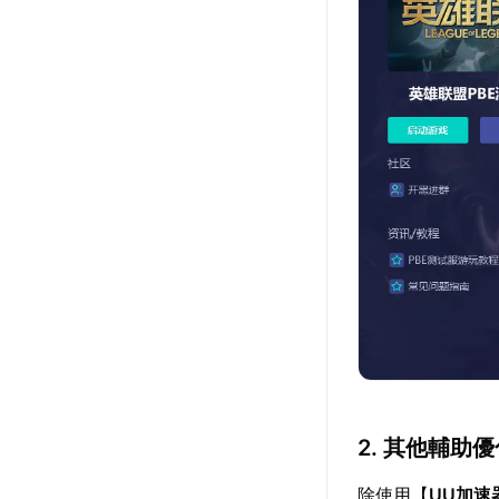
2. 其他輔助
除使用【
UU加速