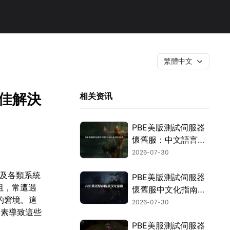
繁體中文
最佳解決
相关资讯
PBE美版測試伺服器
懷舊服：中文語言與
網路延遲解決方法！
2026-07-30
型及各類系統
PBE美版測試伺服器
阻，常遭遇
懷舊服中文化指南：
的窘境。這
輕鬆告別英文介面煩
2026-07-30
因素導致這些
惱！
PBE美服測試伺服器