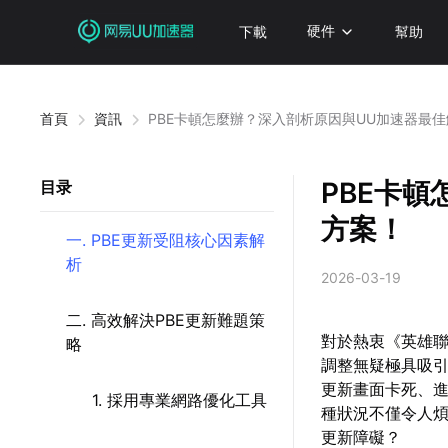
下載
硬件
幫助
首頁
資訊
PBE卡頓怎麼辦？深入剖析原因與UU加速器最
PBE卡
目录
方案！
一. PBE更新受阻核心因素解
析
2026-03-19
二. 高效解決PBE更新難題策
對於熱衷《英雄聯
略
調整無疑極具吸引
更新畫面卡死、進
1. 採用專業網路優化工具
種狀況不僅令人
更新障礙？