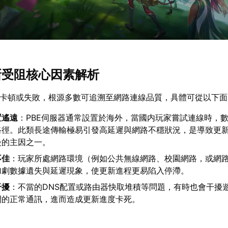
更新受阻核心因素解析
現卡頓或失敗，根源多數可追溯至網路連線品質，具體可從以下
置遙遠
：PBE伺服器通常設置於海外，當國内玩家嘗試連線時，
路徑。此類長途傳輸極易引發高延遲與網路不穩狀況，是導致更
慢的主因之一。
不佳
：玩家所處網路環境（例如公共無線網路、校園網路，或網
加劇數據遺失與延遲現象，使更新進程更易陷入停滯。
干擾
：不當的DNS配置或路由器快取堆積等問題，有時也會干擾
間的正常通訊，進而造成更新進度卡死。