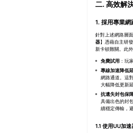
二. 高效解
1. 採用專業
針對上述網路層
器
】憑藉自主研發
新卡頓難關。此外
免費試用
：玩
專線加速降低
網路通道。這
大幅降低更新
抗遺失封包保
具備出色的封
續穩定傳輸，
1.1 使用UU