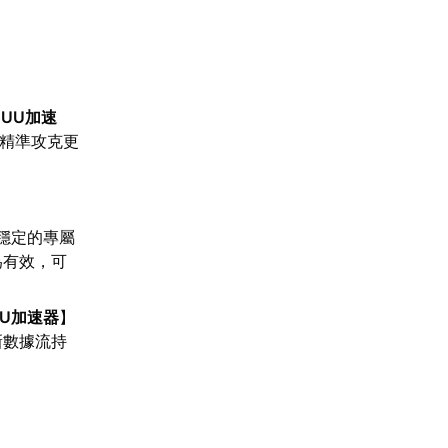
【
UU加速
，精準攻克更
。
穩定的專屬
為有效，可
UU加速器
】
新數據流持