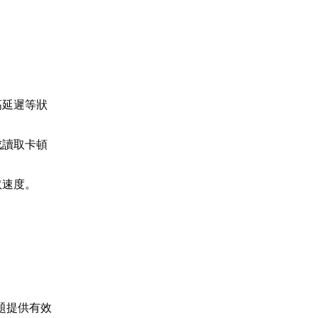
高延遲等狀
成讀取卡頓
取速度。
題提供有效