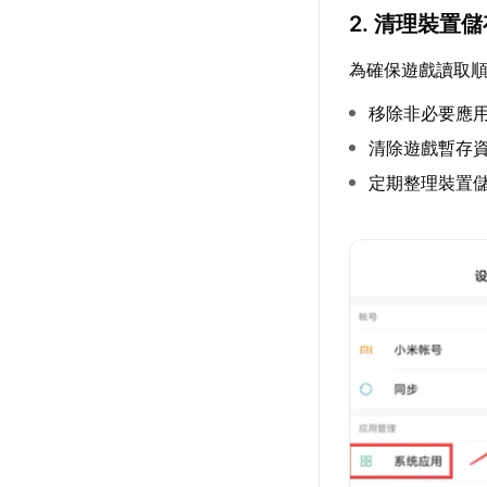
2. 清理裝置
為確保遊戲讀取
移除非必要應
清除遊戲暫存
定期整理裝置