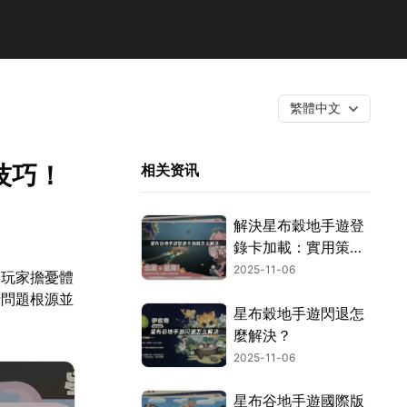
繁體中文
技巧！
相关资讯
解決星布穀地手遊登
錄卡加載：實用策略
與UU加速器應用！
2025-11-06
多玩家擔憂體
清問題根源並
星布穀地手遊閃退怎
麼解決？
2025-11-06
星布谷地手遊國際版