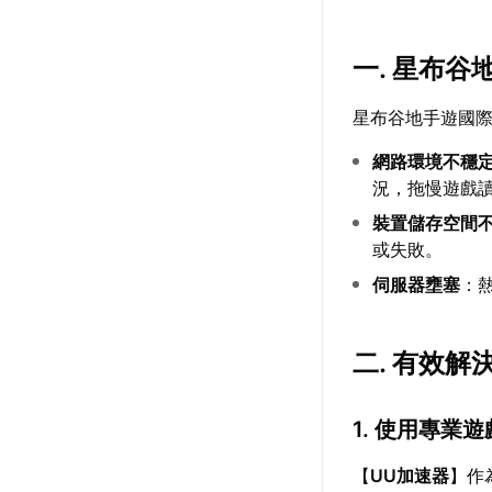
一. 星布
星布谷地手遊國
網路環境不穩
況，拖慢遊戲
裝置儲存空間
或失敗。
伺服器壅塞
：
二. 有效
1. 使用專業
【
UU加速器
】作