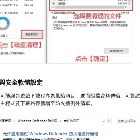
牆與安全軟體設定
體可能誤判遊戲下載程序為風險項目，進而阻擋資料傳輸。可嘗
戲主程式及下載路徑新增至防火牆例外清單。