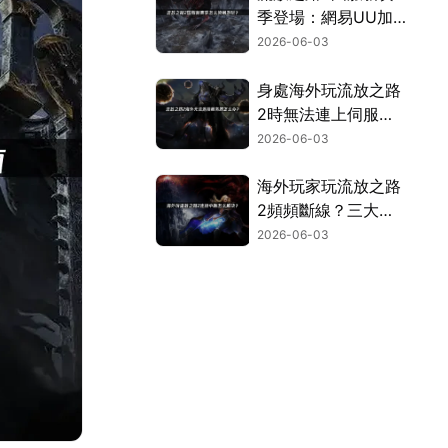
季登場：網易UU加
速器讓你暢玩不卡
2026-06-03
頓！
身處海外玩流放之路
2時無法連上伺服器
的完整解決方案！
2026-06-03
海外玩家玩流放之路
2頻頻斷線？三大主
因與終極解決對策！
2026-06-03