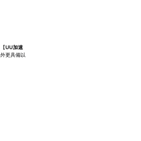
。【
UU加速
此外更具備以