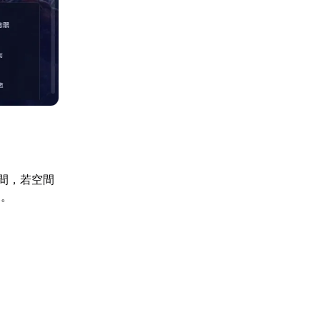
空間，若空間
碟。