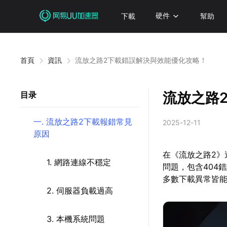
下載
硬件
幫助
首頁
資訊
流放之路2下載錯誤解決與效能優化攻略！
流放之路
目录
一. 流放之路2下載報錯常見
2025-12-11
原因
在《流放之路2
1. 網路連線不穩定
問題，包含404
多數下載異常皆
2. 伺服器負載過高
3. 本機系統問題