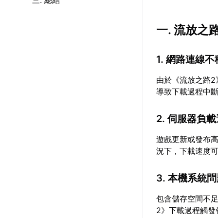
三. 總結
一. 流放
1. 網路連線
由於《流放之路
導致下載過程中
2. 伺服器負
遊戲更新或發布
況下，下載速度
3. 本機系統
包含儲存空間不
2》下載過程觸發