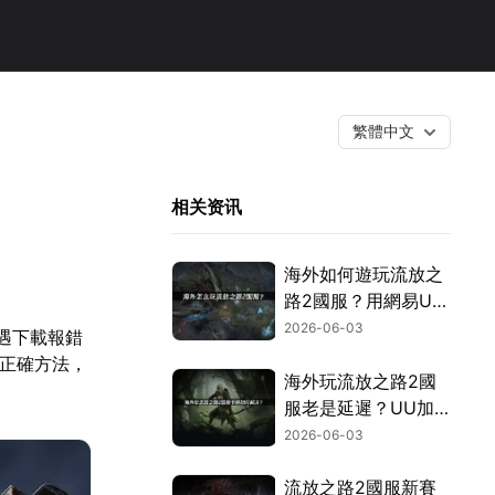
繁體中文
相关资讯
海外如何遊玩流放之
路2國服？用網易UU
加速器一鍵搞定！
2026-06-03
遇下載報錯
過正確方法，
海外玩流放之路2國
服老是延遲？UU加
速器一鍵搞定跨國網
2026-06-03
路問題！
流放之路2國服新賽