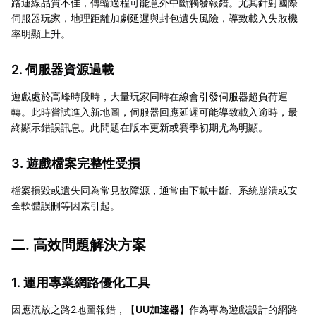
路連線品質不佳，傳輸過程可能意外中斷觸發報錯。尤其針對國際
伺服器玩家，地理距離加劇延遲與封包遺失風險，導致載入失敗機
率明顯上升。
2. 伺服器資源過載
遊戲處於高峰時段時，大量玩家同時在線會引發伺服器超負荷運
轉。此時嘗試進入新地圖，伺服器回應延遲可能導致載入逾時，最
終顯示錯誤訊息。此問題在版本更新或賽季初期尤為明顯。
3. 遊戲檔案完整性受損
檔案損毀或遺失同為常見故障源，通常由下載中斷、系統崩潰或安
全軟體誤刪等因素引起。
二. 高效問題解決方案
1. 運用專業網路優化工具
因應流放之路2地圖報錯，【
UU加速器
】作為專為遊戲設計的網路