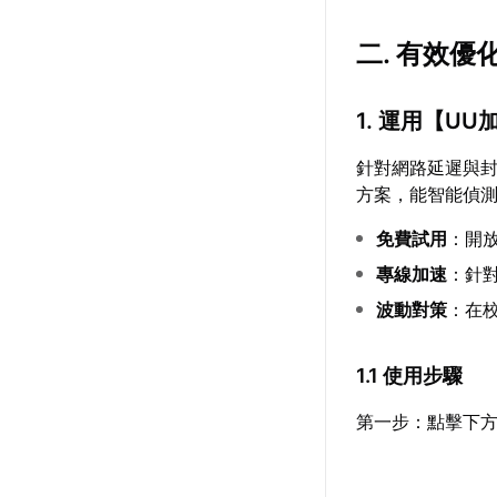
二. 有效優
1. 運用【
UU
針對網路延遲與
方案，能智能偵
免費試用
：開
專線加速
：針
波動對策
：在
1.1 使用步驟
第一步：點擊下方