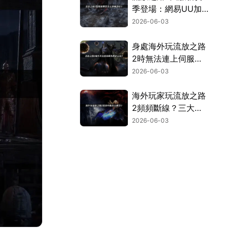
季登場：網易UU加
速器讓你暢玩不卡
2026-06-03
頓！
身處海外玩流放之路
2時無法連上伺服器
的完整解決方案！
2026-06-03
海外玩家玩流放之路
2頻頻斷線？三大主
因與終極解決對策！
2026-06-03