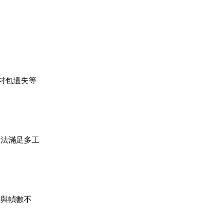
封包遺失等
無法滿足多工
降與幀數不