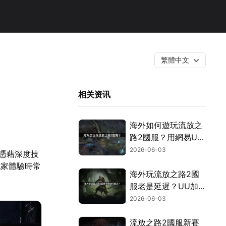
繁體中文
！
相关资讯
海外如何遊玩流放之
路2國服？用網易UU
加速器一鍵搞定！
2026-06-03
，憑藉深度技
玩家體驗時常
海外玩流放之路2國
服老是延遲？UU加
速器一鍵搞定跨國網
2026-06-03
路問題！
流放之路2國服新賽