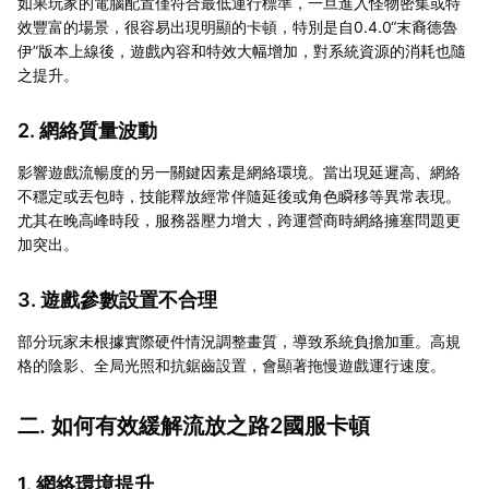
如果玩家的電腦配置僅符合最低運行標準，一旦進入怪物密集或特
效豐富的場景，很容易出現明顯的卡頓，特別是自0.4.0“末裔德魯
伊”版本上線後，遊戲內容和特效大幅增加，對系統資源的消耗也隨
之提升。
2. 網絡質量波動
影響遊戲流暢度的另一關鍵因素是網絡環境。當出現延遲高、網絡
不穩定或丟包時，技能釋放經常伴隨延後或角色瞬移等異常表現。
尤其在晚高峰時段，服務器壓力增大，跨運營商時網絡擁塞問題更
加突出。
3. 遊戲參數設置不合理
部分玩家未根據實際硬件情況調整畫質，導致系統負擔加重。高規
格的陰影、全局光照和抗鋸齒設置，會顯著拖慢遊戲運行速度。
二. 如何有效緩解流放之路2國服卡頓
1. 網絡環境提升