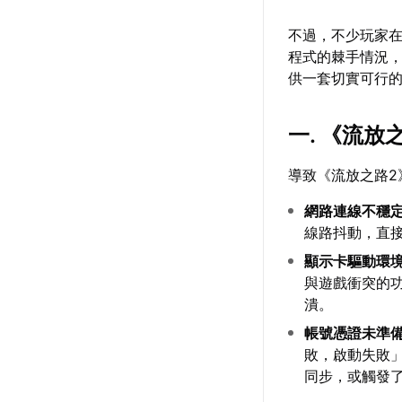
不過，不少玩家
程式的棘手情況
供一套切實可行
一. 《流
導致《流放之路2
網路連線不穩
線路抖動，直
顯示卡驅動環
與遊戲衝突的功
潰。
帳號憑證未準
敗，啟動失敗
同步，或觸發