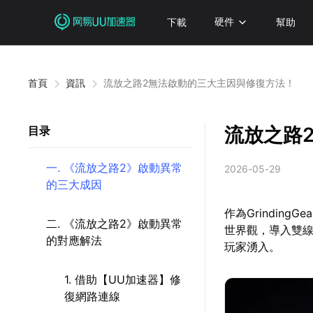
下載
硬件
幫助
首頁
資訊
流放之路2無法啟動的三大主因與修復方法！
流放之路
目录
一. 《流放之路2》啟動異常
2026-05-29
的三大成因
作為Grindin
二. 《流放之路2》啟動異常
世界觀，導入雙線
的對應解法
玩家湧入。
1. 借助【UU加速器】修
復網路連線