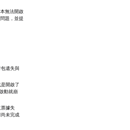
根本無法開啟
類問題，並提
封包遺失與
或是開啟了
一啟動就崩
取票據失
據尚未完成