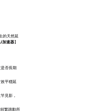
生的天然延
U加速器
】
定是否長期
有效平穩延
立竿見影，
P頻繁跳動所