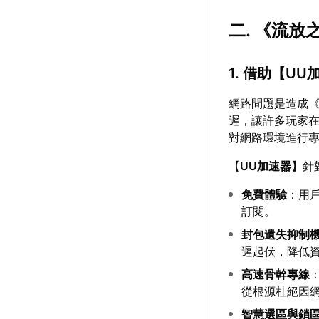
二. 《流
1. 借助【
UU
網路問題是造成
遲，讓許多玩家
對網路環境進行
【
UU加速器
】針
免費體驗
：用
訂閱。
封包遺失抑制
遲起伏，降低
高速骨幹專線
從根源杜絕因
智慧選區與鎖