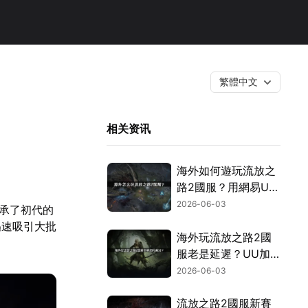
繁體中文
相关资讯
海外如何遊玩流放之
路2國服？用網易UU
加速器一鍵搞定！
2026-06-03
繼承了初代的
迅速吸引大批
海外玩流放之路2國
服老是延遲？UU加
速器一鍵搞定跨國網
2026-06-03
路問題！
流放之路2國服新賽