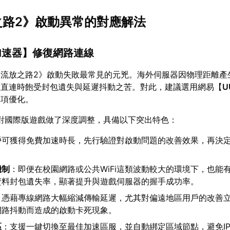
放之路2》啟動異常的對應解法
加速器
】修復網路連線
《流放之路2》啟動失敗最常見的元兇。海外伺服器因物理距離產
在直連時飽受封包遺失與延遲抖動之苦。對此，建議選用網易【
U
專項優化。
對國際版遊戲做了深度調整，具備以下突出特色：
戶可獲得免費加速時長，先行驗證對啟動問題的改善效果，再決
機制
：即便在校園網路或公共WiFi這類波動較大的環境下，也能
資料封包遺失率，顯著提升與遊戲伺服器的握手成功率。
：憑藉專線網路大幅縮減傳輸延遲，尤其對偏遠地區用戶的改善
網路抖動而造成的啟動卡死現象。
區
：支援一鍵切換至最佳加速區服，並自動綁定區域節點，避免I