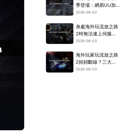
季登場：網易UU加
速器讓你暢玩不卡
2026-06-03
頓！
身處海外玩流放之路
2時無法連上伺服器
的完整解決方案！
2026-06-03
海外玩家玩流放之路
2頻頻斷線？三大主
因與終極解決對策！
2026-06-03