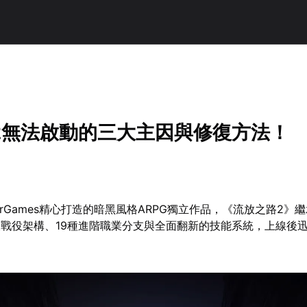
2無法啟動的三大主因與修復方法！
gGearGames精心打造的暗黑風格ARPG獨立作品，《流放之路2》
戰役架構、19種進階職業分支與全面翻新的技能系統，上線後