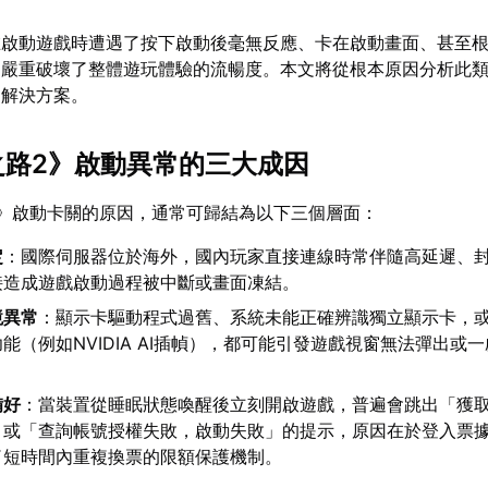
在啟動遊戲時遭遇了按下啟動後毫無反應、卡在啟動畫面、甚至
，嚴重破壞了整體遊玩體驗的流暢度。本文將從根本原因分析此
的解決方案。
放之路2》啟動異常的三大成因
》啟動卡關的原因，通常可歸結為以下三個層面：
定
：國際伺服器位於海外，國內玩家直接連線時常伴隨高延遲、
接造成遊戲啟動過程被中斷或畫面凍結。
境異常
：顯示卡驅動程式過舊、系統未能正確辨識獨立顯示卡，
能（例如NVIDIA AI插幀），都可能引發遊戲視窗無法彈出或
備好
：當裝置從睡眠狀態喚醒後立刻開啟遊戲，普遍會跳出「獲
」或「查詢帳號授權失敗，啟動失敗」的提示，原因在於登入票
了短時間內重複換票的限額保護機制。