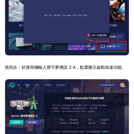
第四步：於搜尋欄輸入寶可夢傳說 Z-A，點選圖示啟動加速功能。