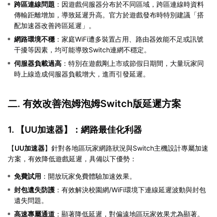
跨區連線問題
：因遊戲伺服器分布於不同區域，跨區連線時資料
傳輸距離增加，導致延遲升高。官方於遊戲發布時特別建議「搭
配加速器改善跨區延遲」。
網路環境不穩
：家庭WiFi遭多裝置占用、路由器效能不足或訊號
干擾等因素，均可能導致Switch連網不穩定。
伺服器負載過高
：特別在遊戲剛上市或節假日期間，大量玩家同
時上線造成伺服器負載增大，進而引發延遲。
二. 有效改善泡姆泡姆Switch版延遲方案
1. 【
UU加速器
】：網路最佳化利器
【
UU加速器
】針對各地區玩家網路狀況與Switch主機設計專屬加速
方案，有效降低遊戲延遲，具備以下優勢：
免費試用
：開放玩家免費體驗加速效果。
封包遺失防護
：有效解決校園網/WiFi環境下連線延遲波動與封包
遺失問題。
高速專屬通道
：顯著降低延遲，對偏遠地區玩家效果尤為顯著。