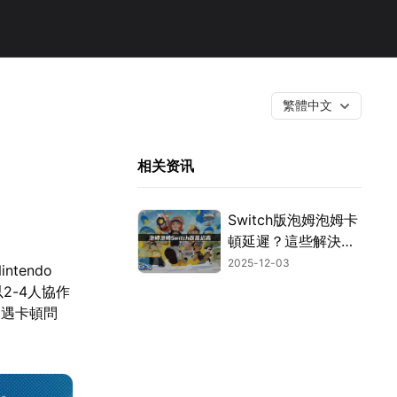
繁體中文
相关资讯
Switch版泡姆泡姆卡
頓延遲？這些解決技
巧讓你暢玩無阻！
2025-12-03
tendo
2-4人協作
遭遇卡頓問