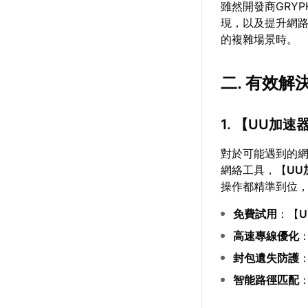
雖然開發商GRYP
現，以及提升網
的複雜場景時。
二. 有效解
1. 【
UU加速
對於可能遇到的
網絡工具，【
UU
操作都精準到位
免費試用
：【
高速專線優化
封包遺失防護
智能路徑匹配