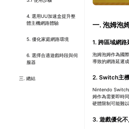
3.1 使用步驟
4. 選用UU加速盒提升整
體主機網路體驗
一. 泡姆泡
5. 優化家庭網路環境
1. 跨區域網
泡姆泡姆作為國
6. 選擇合適遊戲時段與伺
導致的網路延遲
服器
2. Switc
三. 總結
Nintendo 
姆作為需要即時同
硬體限制可能難
3. 遊戲優化