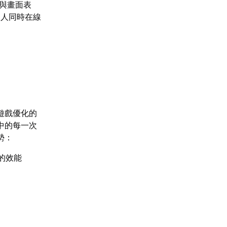
率與畫面表
多人同時在線
遊戲優化的
中的每一次
勢：
的效能