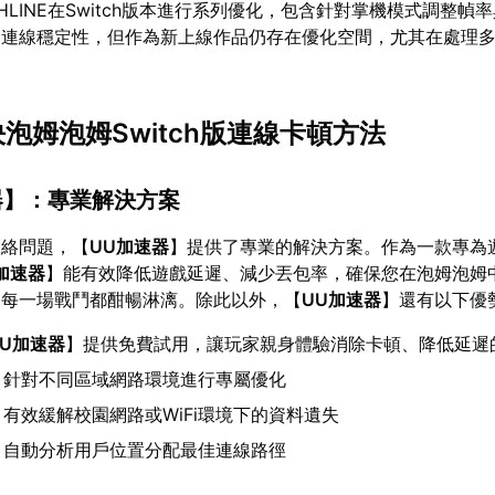
HLINE在Switch版本進行系列優化，包含針對掌機模式調整幀
路連線穩定性，但作為新上線作品仍存在優化空間，尤其在處理
決泡姆泡姆Switch版連線卡頓方法
器
】：專業解決方案
網絡問題，【
UU加速器
】提供了專業的解決方案。作為一款專為
加速器
】能有效降低遊戲延遲、減少丟包率，確保您在泡姆泡姆
，每一場戰鬥都酣暢淋漓。除此以外，【
UU加速器
】還有以下優
UU加速器
】提供免費試用，讓玩家親身體驗消除卡頓、降低延遲
：針對不同區域網路環境進行專屬優化
：有效緩解校園網路或WiFi環境下的資料遺失
：自動分析用戶位置分配最佳連線路徑