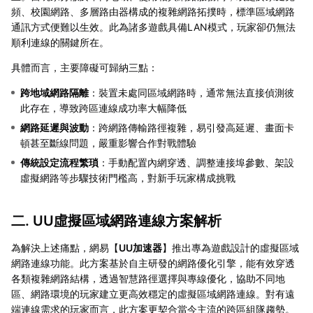
頻、校園網路、多層路由器構成的複雜網路拓撲時，標準區域網路
通訊方式便難以生效。此為諸多遊戲具備LAN模式，玩家卻仍無法
順利連線的關鍵所在。
具體而言，主要障礙可歸納三點：
跨地域網路隔離
：裝置未處同區域網路時，通常無法直接偵測彼
此存在，導致跨區連線成功率大幅降低
網路延遲與波動
：跨網路傳輸路徑複雜，易引發高延遲、畫面卡
頓甚至斷線問題，嚴重影響合作對戰體驗
傳統設定流程繁瑣
：手動配置內網穿透、調整連接埠參數、架設
虛擬網路等步驟技術門檻高，對新手玩家構成挑戰
二. UU虛擬區域網路連線方案解析
為解決上述痛點，網易【
UU加速器
】推出專為遊戲設計的虛擬區域
網路連線功能。此方案基於自主研發的網路優化引擎，能有效穿透
各類複雜網路結構，透過智慧路徑選擇與專線優化，協助不同地
區、網路環境的玩家建立更高效穩定的虛擬區域網路連線。對有遠
端連線需求的玩家而言，此方案更契合當今主流的跨區組隊趨勢。