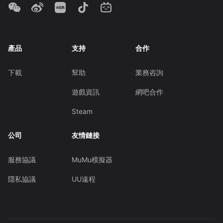
產品
支持
合作
下載
幫助
業務咨詢
遊戲資訊
網吧合作
Steam
公司
友情鏈接
服務協議
MuMu模擬器
隱私協議
UU遠程