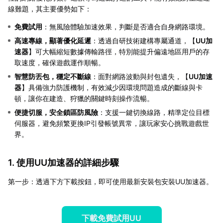
線難題，其主要優勢如下：
免費試用
：無風險體驗加速效果，判斷是否適合自身網路環境。
高速專線，顯著優化延遲
：透過自研技術建構專屬通道，【
UU加
速器
】可大幅縮短數據傳輸路徑，特別能提升偏遠地區用戶的存
取速度，確保遊戲運作順暢。
智慧防丟包，穩定不斷線
：面對網路波動與封包遺失，【
UU加速
器
】具備強力防護機制，有效減少因環境問題造成的斷線與卡
頓，讓你在建造、狩獵的關鍵時刻操作流暢。
便捷切服，安全鎖區防風險
：支援一鍵切換線路，精準定位目標
伺服器，避免頻繁更換IP引發帳號異常，讓玩家安心挑戰遊戲世
界。
1. 使用UU加速器的詳細步驟
第一步：透過下方下載按鈕，即可使用最新安裝包安裝UU加速器。
下載免費試用UU