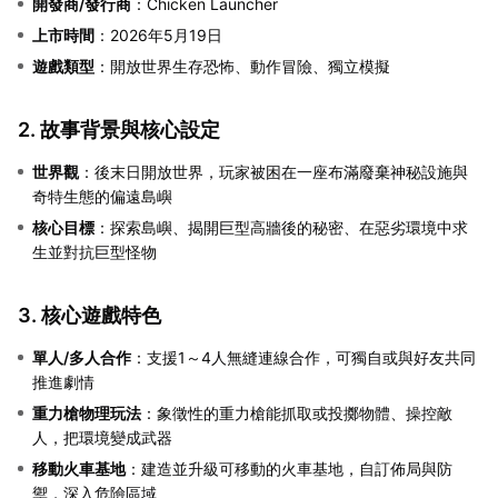
開發商/發行商
：Chicken Launcher
上市時間
：2026年5月19日
遊戲類型
：開放世界生存恐怖、動作冒險、獨立模擬
2. 故事背景與核心設定
世界觀
：後末日開放世界，玩家被困在一座布滿廢棄神秘設施與
奇特生態的偏遠島嶼
核心目標
：探索島嶼、揭開巨型高牆後的秘密、在惡劣環境中求
生並對抗巨型怪物
3. 核心遊戲特色
單人/多人合作
：支援1～4人無縫連線合作，可獨自或與好友共同
推進劇情
重力槍物理玩法
：象徵性的重力槍能抓取或投擲物體、操控敵
人，把環境變成武器
移動火車基地
：建造並升級可移動的火車基地，自訂佈局與防
禦，深入危險區域