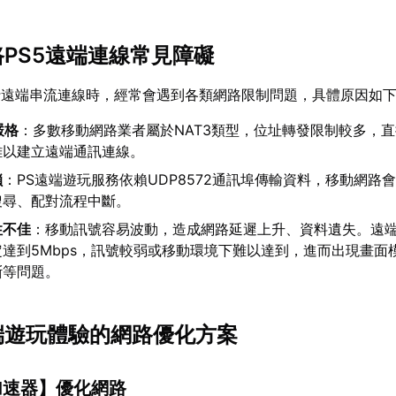
路PS5遠端連線常見障礙
行遠端串流連線時，經常會遇到各類網路限制問題，具體原因如
嚴格
：多數移動網路業者屬於NAT3類型，位址轉發限制較多，
難以建立遠端通訊連線。
鎖
：PS遠端遊玩服務依賴UDP8572通訊埠傳輸資料，移動網路
搜尋、配對流程中斷。
性不佳
：移動訊號容易波動，造成網路延遲上升、資料遺失。遠
達到5Mbps，訊號較弱或移動環境下難以達到，進而出現畫面
斷等問題。
遠端遊玩體驗的網路優化方案
加速器
】優化網路