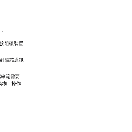
下：
直接阻礙裝置
會封鎖該通訊
端串流需要
模糊、操作