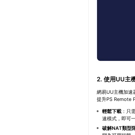
2. 使用UU主
網易UU主機加速
提升PS Remo
輕鬆下載
：只
速模式，即可
破解NAT類型