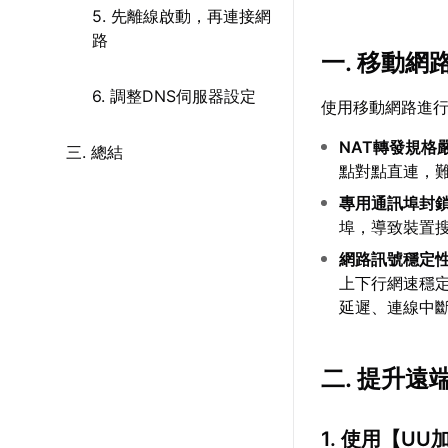
5. 先離線啟動，再連接網
路
一. 移動網
6. 調整DNS伺服器設定
使用移動網路進
NAT轉發規格
三. 總結
點對點直連，
專用通訊埠封
埠，導致裝置
網路訊號穩定
上下行網速穩定
延遲、連線中
二. 提升
1. 使用【
UU