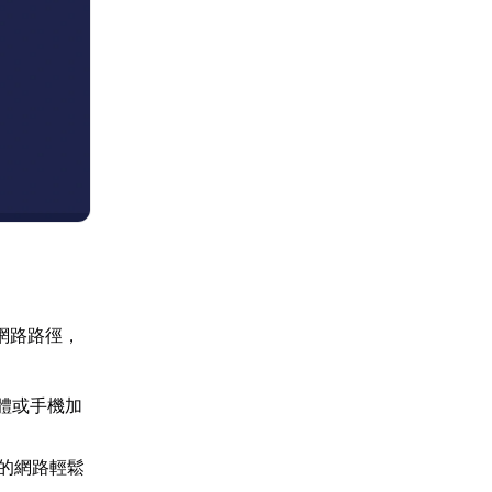
網路路徑，
體或手機加
阻的網路輕鬆