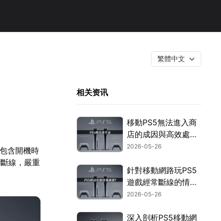
繁體中文
相关资讯
移動PS5無法進入商
店的成因與高效處理
方式！
2026-05-26
況包含開機時
斷斷線，嚴重
針對移動網路玩PS5
遊戲經常斷線的情
況，提供網路優化方
2026-05-26
案以及UU加速器推
薦！
深入剖析PS5移動網