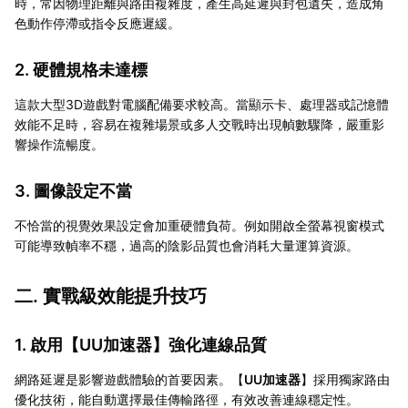
時，常因物理距離與路由複雜度，產生高延遲與封包遺失，造成角
色動作停滯或指令反應遲緩。
2. 硬體規格未達標
這款大型3D遊戲對電腦配備要求較高。當顯示卡、處理器或記憶體
效能不足時，容易在複雜場景或多人交戰時出現幀數驟降，嚴重影
響操作流暢度。
3. 圖像設定不當
不恰當的視覺效果設定會加重硬體負荷。例如開啟全螢幕視窗模式
可能導致幀率不穩，過高的陰影品質也會消耗大量運算資源。
二. 實戰級效能提升技巧
1. 啟用【
UU加速器
】強化連線品質
網路延遲是影響遊戲體驗的首要因素。【
UU加速器
】採用獨家路由
優化技術，能自動選擇最佳傳輸路徑，有效改善連線穩定性。