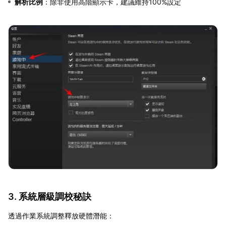
解析比例
：除非使用高階顯示卡，建議維持100%設定
3. 系統層級調校秘訣
透過作業系統調整釋放硬體潛能：