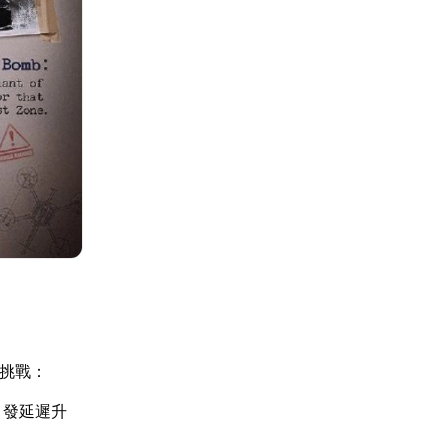
的挑戰：
引發延遲升