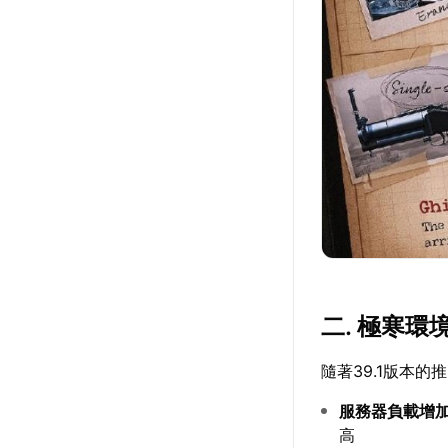
二. 極寒
隨著39.1版本
服務器負載增
高