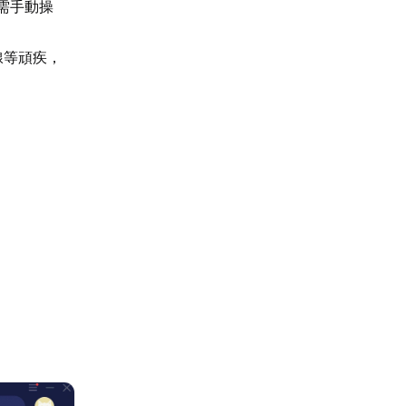
需手動操
線等頑疾，