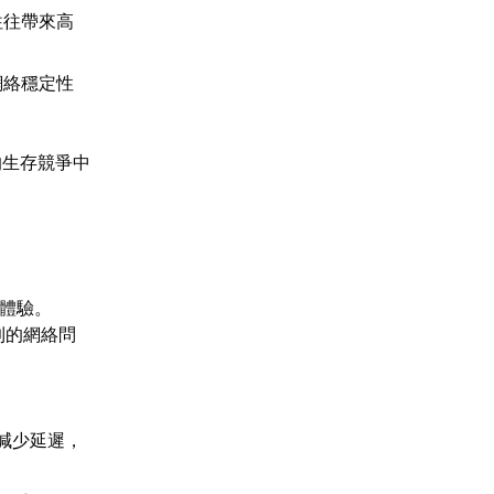
往往帶來高
網絡穩定性
的生存競爭中
戲體驗。
到的網絡問
。
減少延遲，