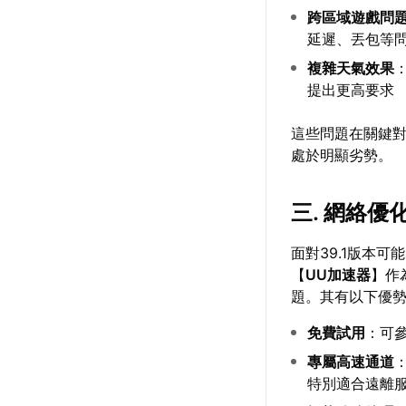
跨區域遊戲問
延遲、丟包等
複雜天氣效果
提出更高要求
這些問題在關鍵對
處於明顯劣勢。
三. 網絡優
面對39.1版本
【
UU加速器
】作
題。其有以下優
免費試用
：可
專屬高速通道
特別適合遠離