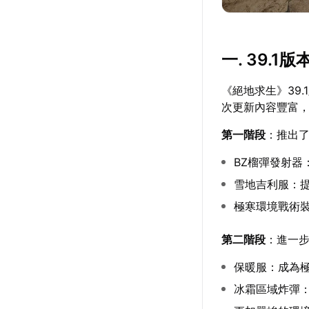
一. 39.
《絕地求生》39
次更新內容豐富
第一階段
：推出
BZ榴彈發射
雪地吉利服：
極寒環境戰術
第二階段
：進一
保暖服：成為
冰霜區域炸彈