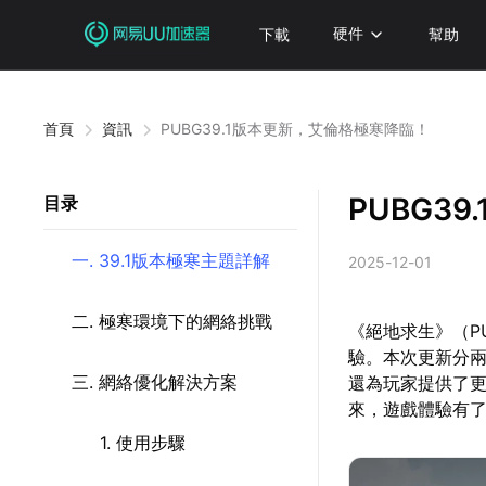
下載
硬件
幫助
首頁
資訊
PUBG39.1版本更新，艾倫格極寒降臨！
PUBG3
目录
一. 39.1版本極寒主題詳解
2025-12-01
二. 極寒環境下的網絡挑戰
《絕地求生》（PU
驗。本次更新分
三. 網絡優化解決方案
還為玩家提供了
來，遊戲體驗有
1. 使用步驟