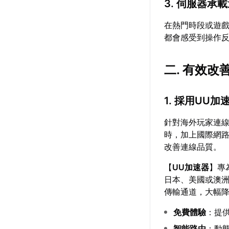
3. 伺服器承
在熱門時段或遊
都會感受到操作
二. 有效
1. 採用UU
針對海外玩家連
時，加上國際網
改善連線品質。
【
UU加速器
】專
日本、美國或澳
傳輸通道，大幅
免費體驗
：提
智能路由
：動