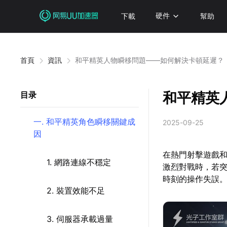
下載
硬件
幫助
首頁
資訊
和平精英人物瞬移問題——如何解決卡頓延遲？
和平精英
目录
一. 和平精英角色瞬移關鍵成
2025-09-25
因
在熱門射擊遊戲
1. 網路連線不穩定
激烈對戰時，若
時刻的操作失誤。
2. 裝置效能不足
3. 伺服器承載過量