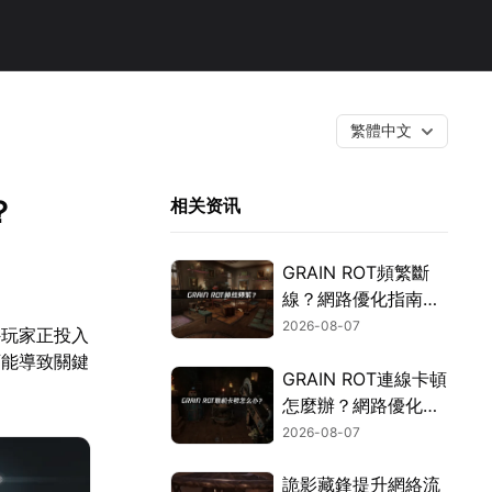
繁體中文
？
相关资讯
GRAIN ROT頻繁斷
線？網路優化指南一
次搞定！
2026-08-07
外玩家正投入
可能導致關鍵
GRAIN ROT連線卡頓
怎麼辦？網路優化這
樣解決！
2026-08-07
詭影藏鋒提升網絡流