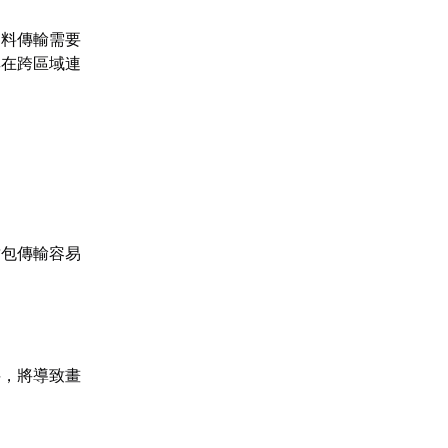
資料傳輸需要
其在跨區域連
封包傳輸容易
。
料，將導致畫