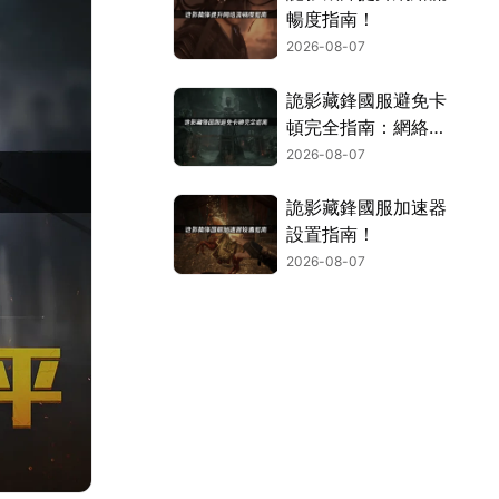
暢度指南！
2026-08-07
詭影藏鋒國服避免卡
頓完全指南：網絡優
化與解決技巧！
2026-08-07
詭影藏鋒國服加速器
設置指南！
2026-08-07