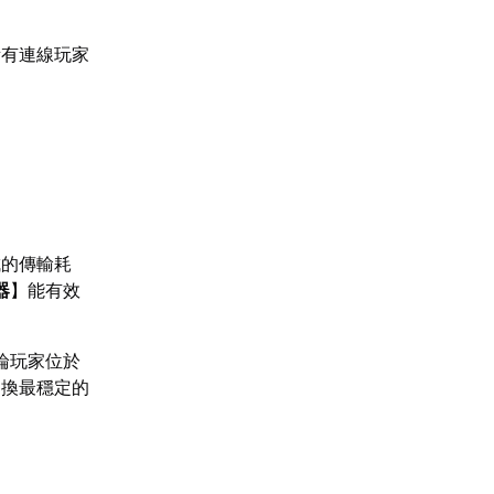
所有連線玩家
成的傳輸耗
器
】能有效
論玩家位於
切換最穩定的