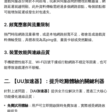
遊戲伺服器分佈於不同區域，玩家與伺服器間的物理距離越遠，網
路延遲就越明顯。此外資料傳輸需經過多個網路節點，每個節點都
可能增加延遲或發生封包遺失。
2. 頻寬壅塞與流量限制
熱門時段網路流量暴增，或是本地網路頻寬不足，都會造成遊戲資
料傳輸受阻，具體表現為高ping值、畫面卡頓或突然斷線。
3. 裝置效能與連線品質
手機硬體性能不足、Wi-Fi訊號干擾或行動網路不穩定等因素，也可
能導致遊戲運作不順暢。
二. 【
UU加速器
】：提升吃雞體驗的關鍵利器
針對上述問題，【
UU加速器
】提供全方位解決方案，透過三大核心
功能優化連線品質：
免費試用體驗
：用戶可立即開啟限時免費加速，實際感受網路效
能提升