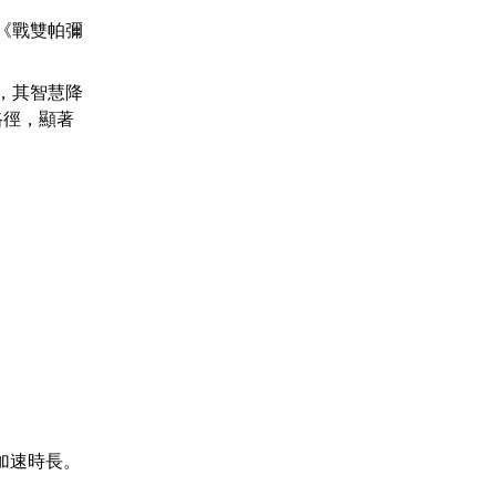
《戰雙帕彌
，其智慧降
路徑，顯著
加速時長。