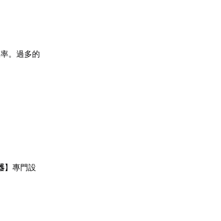
效率。過多的
器
】專門設
。