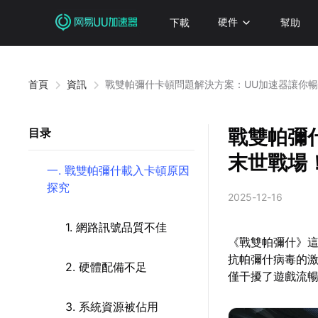
下載
硬件
幫助
首頁
資訊
戰雙帕彌什卡頓問題解決方案：UU加速器讓你
戰雙帕彌
目录
末世戰場
一. 戰雙帕彌什載入卡頓原因
探究
2025-12-16
1. 網路訊號品質不佳
《戰雙帕彌什》這
抗帕彌什病毒的
2. 硬體配備不足
僅干擾了遊戲流
3. 系統資源被佔用