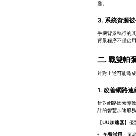
難。
3. 系統資源
手機背景執行的
背景程序不僅佔用
二. 戰雙
針對上述可能造
1. 改善網路
針對網路因素導
計的智慧加速服
【
UU加速器
】優
免費試用
：可