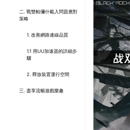
二. 戰雙帕彌什載入問題應對
策略
1. 改善網路連線品質
1.1 用UU加速器的詳細步
驟
2. 釋放裝置運行空間
三. 盡享流暢遊戲樂趣