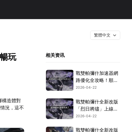
繁體中文
你暢玩
相关资讯
戰雙帕彌什加速器網
路優化全攻略！順暢
連線這樣做
2026-04-22
揮構造體對
戰雙帕彌什全新改版
的情況，這不
「烈日將燼」上線，
S級神威新機體強勢
2026-04-22
登場！
戰雙帕彌什全新改版