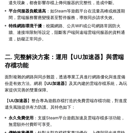
遺失現象，都會影響存檔上傳伺服器的完整性，造成中斷。
平台伺服器負載過高
：如Steam等遊戲平台在流量高峰或維護期
間，雲端服務響應變慢甚至暫停服務，導致同步請求失效。
特殊網路環境干擾
：校園網路、公共WiFi或公司網路常因防火
牆、連接埠限制等設定，阻斷客戶端與遠端雲端伺服器的資料通
道，妨礙正常同步。
二. 完整解決方案：運用【
UU加速器
】與雲端
存檔功能
面對複雜的網路與同步難題，透過專業工具進行網路優化與進度備
份是有效方法。網易【
UU加速器
】及其內建的雲端存檔系統，為玩
家提供完善的雙重保障。
【
UU加速器
】整合專為遊戲存檔打造的免費雲端存檔功能，對進度
遺失風險提供有力防護。其特色如下：
永久免費使用
：支援Steam平台遊戲加速及雲端存檔多項功能，
無需額外付費即可享受。
傳輸效率優異
：針對大型存檔檔案專項優化，上傳與同步速度快