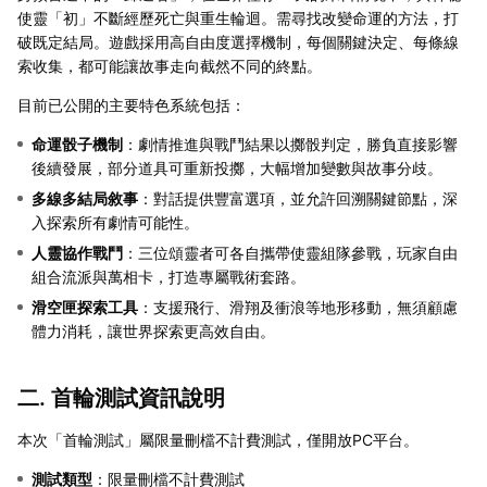
使靈「初」不斷經歷死亡與重生輪迴。需尋找改變命運的方法，打
破既定結局。遊戲採用高自由度選擇機制，每個關鍵決定、每條線
索收集，都可能讓故事走向截然不同的終點。
目前已公開的主要特色系統包括：
命運骰子機制
：劇情推進與戰鬥結果以擲骰判定，勝負直接影響
後續發展，部分道具可重新投擲，大幅增加變數與故事分歧。
多線多結局敘事
：對話提供豐富選項，並允許回溯關鍵節點，深
入探索所有劇情可能性。
人靈協作戰鬥
：三位頌靈者可各自攜帶使靈組隊參戰，玩家自由
組合流派與萬相卡，打造專屬戰術套路。
滑空匣探索工具
：支援飛行、滑翔及衝浪等地形移動，無須顧慮
體力消耗，讓世界探索更高效自由。
二. 首輪測試資訊說明
本次「首輪測試」屬限量刪檔不計費測試，僅開放PC平台。
測試類型
：限量刪檔不計費測試