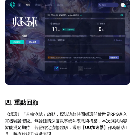
四. 重點回顧
《歸環》「首輪測試」啟動，標誌這款時間循環開放世界RPG進入
實機驗證階段。無論鍾情深度敘事或熱衷戰術構築，本次測試內容
皆能滿足期待。若需穩定流暢體驗，選用【
UU加速器
】作為輔助工
具，將有效提升遊戲表現。