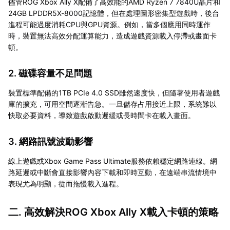
儘管ROG Xbox Ally X配備了高效能的AMD Ryzen 7 7840U晶片和
24GB LPDDR5X-8000記憶體，但在處理圖形密集型遊戲時，後台
進程可能過度消耗CPU與GPU資源。例如，當多個應用同時運作
時，裝置無法高效分配運算能力，造成遊戲資源載入停滯或畫面卡
頓。
2. 磁碟容量不足問題
裝置標準配備的1TB PCIe 4.0 SSD雖然速度快，但隨著使用者遊戲
庫的擴充，可用空間逐漸告急。一旦儲存占用接近上限，系統難以
快取必要資料，導致遊戲啟動遲緩或長時間卡在載入畫面。
3. 網路訊號波動影響
線上遊戲或Xbox Game Pass Ultimate服務依賴穩定網路連線。網
路延遲或中斷會直接影響內容下載和即時互動，在遠端串流情境中
表現尤為明顯，從而拖慢載入進程。
二. 高效解決ROG Xbox Ally X載入卡頓的策略