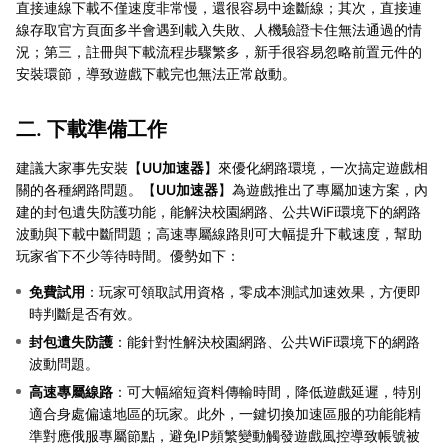
直接連線下載不僅速度非常慢，還很容易中途斷線；其次，直接連
線存取官方頁面多半會遇到載入失敗、人機驗證卡住無法通過的情
況；第三，註冊與下載流程步驟繁多，新手很容易忽略前置元件的
安裝環節，導致遊戲下載完也無法正常啟動。
二. 下載準備工作
建議大家事先安裝【
UU加速器
】來優化網路環境，一次搞定遊戲相
關的各種網路問題。【
UU加速器
】為遊戲推出了專屬加速方案，內
建的封包遺失防護功能，能解決校園網路、公共WiFi環境下的網路
波動與下載中斷問題；高速專屬線路則可大幅提升下載速度，幫助
玩家省下不少等待時間。優勢如下：
免費試用
：玩家可領取試用資格，零成本測試加速效果，方便即
時判斷是否有效。
封包遺失防護
：能針對性解決校園網路、公共WiFi環境下的網路
波動問題。
高速專屬線路
：可大幅縮短資料傳輸時間，降低遊戲延遲，特別
適合身處偏遠地區的玩家。此外，一鍵切換加速區服的功能能精
準對應俄服專屬節點，避免IP頻繁變動觸發遊戲風控導致帳號被