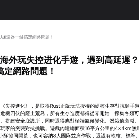
UU加速器一鍵搞定網路問題！
年在海外玩失控进化手遊，遇到高延遲？
搞定網路問題！
《失控進化》，是取得Rust正版玩法授權的硬核生存對抗類手
於危機四伏的廢土荒島，所有生存進度都得從零開始：採集各類
器、搭建安全庇護所，同時還得應對極端氣候變化、饑餓值衰減
玩家的突襲對抗挑戰。遊戲內建總面積16平方公里的4×4km無
小隊協同開荒，也可容納8人團隊並肩作戰，還設有軟核、標準