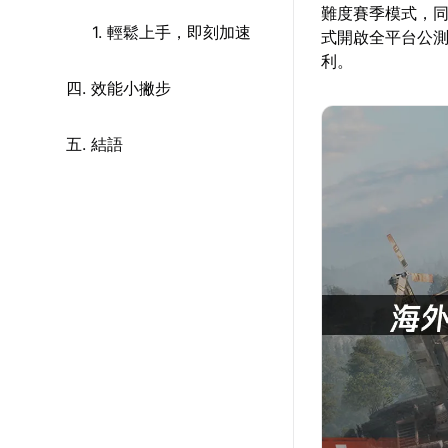
難度賽季模式，同
1. 輕鬆上手，即刻加速
式開啟全平台公測
利。
四. 效能小撇步
五. 結語