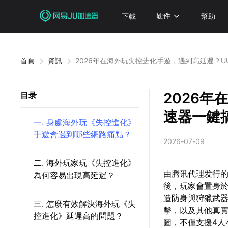
下載
硬件
幫助
首頁
資訊
2026年在海外玩失控进化手遊，遇到高延遲？
2026
目录
速器一鍵
一. 身處海外玩《失控進化》
手遊會遇到哪些網路痛點？
2026-07-09
二. 海外玩家玩《失控進化》
由腾讯代理发行的
為何容易出現高延遲？
後，玩家會置身
造防身與狩獵武
三. 怎麼有效解決海外玩《失
擊，以及其他真實
控進化》延遲高的問題？
圖，不僅支援4人