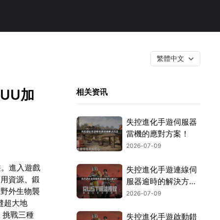
繁體中文
UU加
相关资讯
失控進化手遊伺服器
當機的應對方案！
2026-07-09
遊。進入遊戲
失控進化手遊連線伺
可用資源、鍛
服器逾時的解決方
、野外生物襲
法，玩家登入教學！
2026-07-09
縫超大地
、挑戰三種
失控進化手遊啟動錯