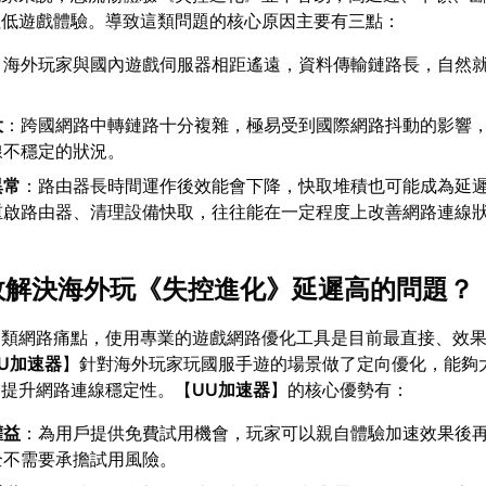
拉低遊戲體驗。導致這類問題的核心原因主要有三點：
：海外玩家與國內遊戲伺服器相距遙遠，資料傳輸鏈路長，自然
大
：跨國網路中轉鏈路十分複雜，極易受到國際網路抖動的影響
線不穩定的狀況。
異常
：路由器長時間運作後效能會下降，快取堆積也可能成為延
重啟路由器、清理設備快取，往往能在一定程度上改善網路連線
有效解決海外玩《失控進化》延遲高的問題？
各類網路痛點，使用專業的遊戲網路優化工具是目前最直接、效
U加速器
】針對海外玩家玩國服手遊的場景做了定向優化，能夠
，提升網路連線穩定性。【
UU加速器
】的核心優勢有：
權益
：為用戶提供免費試用機會，玩家可以親自體驗加速效果後
全不需要承擔試用風險。