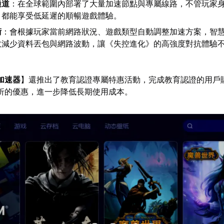
通道
：在全球範圍內部署了大量加速節點與專屬線路，不管玩家
，都能享受低延遲的順暢遊戲體驗。
術
：會根據玩家當前網路狀況、遊戲類型自動調整加速方案，智
效減少資料丟包與網路波動，讓《失控進化》的高強度對抗體驗
加速器
】還推出了教育認證專屬特惠活動，完成教育認證的用戶
9折的優惠，進一步降低長期使用成本。