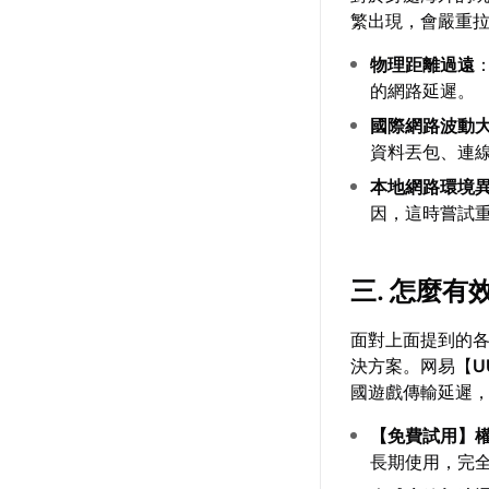
繁出現，會嚴重
物理距離過遠
的網路延遲。
國際網路波動
資料丟包、連
本地網路環境
因，這時嘗試
三. 怎麼
面對上面提到的
決方案。网易【
U
國遊戲傳輸延遲
【
免費試用
】
長期使用，完