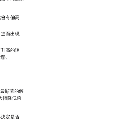
就會有偏高
，進而出現
遲升高的誘
狀態。
果最顯著的解
大幅降低跨
再決定是否